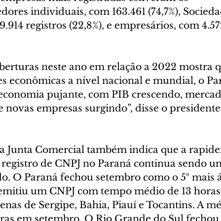
res individuais, com 163.461 (74,7%), Socieda
.914 registros (22,8%), e empresários, com 4.572
erturas neste ano em relação a 2022 mostra 
es econômicas a nível nacional e mundial, o Pa
conomia pujante, com PIB crescendo, mercad
e novas empresas surgindo”, disse o presidente
da Junta Comercial também indica que a rapide
registro de CNPJ no Paraná continua sendo u
do. O Paraná fechou setembro como o 5º mais á
 emitiu um CNPJ com tempo médio de 13 horas 
enas de Sergipe, Bahia, Piauí e Tocantins. A mé
 horas em setembro. O Rio Grande do Sul fecho