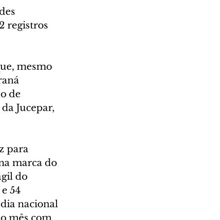
des 
 registros 
que, mesmo 
raná 
o de 
 da Jucepar, 
z para 
ma marca do 
gil do 
e 54 
dia nacional 
u o mês com 