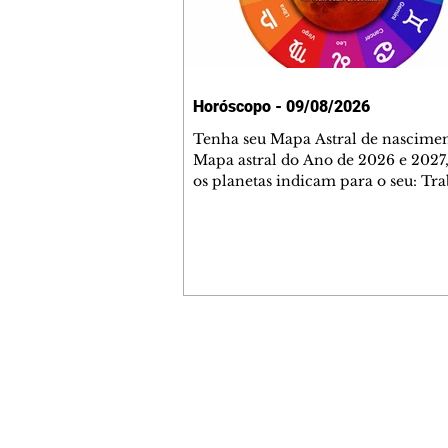
Horóscopo - 09/08/2026
Tenha seu Mapa Astral de nascimen
Mapa astral do Ano de 2026 e 2027,
os planetas indicam para o seu: Tra
Amor, Dinheiro, Saúde e Família. E
com 35 páginas. Adquira já através 
loja virtual ou na loja física: rua E
Perneta 30 – loja 21 – galeria Ceza
– centro – Curitiba. Você pode ped
também através do nosso Whatsapp
receber seu livro virtual: (41) 99719
Escute o programa Bom Dia Astral 
Contato comercial
da Rádio Cultura AM 930 e t
mmjornale@gmail.com
Telefone: (41) 99978-9956
Redação