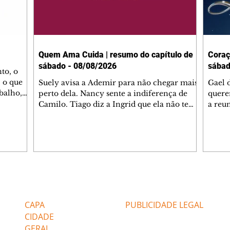
Quem Ama Cuida | resumo do capítulo de
Coraç
sábado - 08/08/2026
sábad
to, o
 o que
Suely avisa a Ademir para não chegar mais
Gael 
balho,
perto dela. Nancy sente a indiferença de
quere
studo
Camilo. Tiago diz a Ingrid que ela não tem
a reu
da nossa
competência para presidir a joalheria.
Zilá 
miliano
André conta a Pedro que a associação de
perce
r Franco
advogados expulsou Ademir. Laurentino
Palha
ir
contrata Adriana para servir no
aprox
 e
restaurante. Adriana vê Pedro e Bruna no
em pe
-0645.
restaurante. Bruna provoca Adriana. Dora
decid
através
pede ajuda a André para marcar um
inven
Editorias
Editais Certificados
encontro com Suely. Adriana diz a Lyris
conse
que está feliz trabalhando no restaurante de
termi
CAPA
PUBLICIDADE LEGAL
Nanc
CIDADE
GERAL