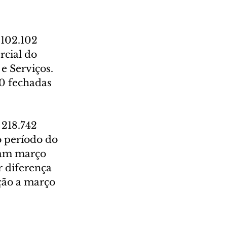
102.102 
cial do 
e Serviços. 
0 fechadas 
218.742 
 período do 
ram março 
r diferença 
ção a março 