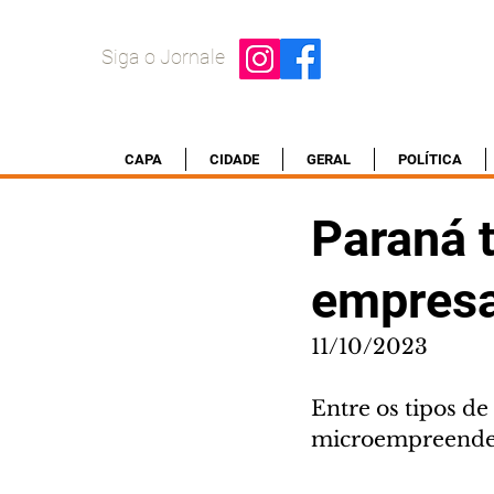
Siga o Jornale
CAPA
CIDADE
GERAL
POLÍTICA
Paraná 
empres
11/10/2023
Entre os tipos de
microempreended