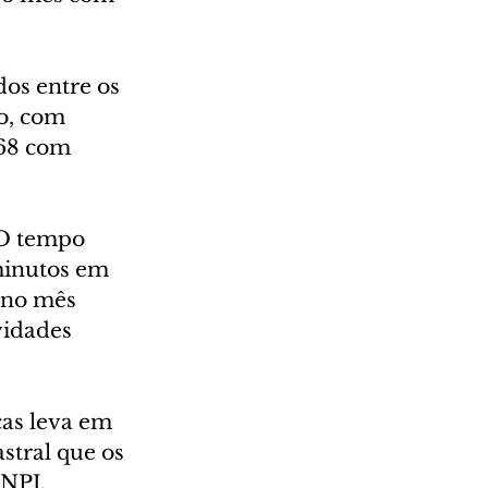
dos entre os 
o, com 
368 com 
 O tempo 
minutos em 
 no mês 
vidades 
as leva em 
stral que os 
NPJ. 