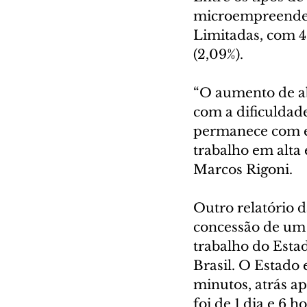
microempreendedo
Limitadas, com 49
(2,09%). 
“O aumento de ab
com a dificuldad
permanece com e
trabalho em alta 
Marcos Rigoni.
Outro relatório 
concessão de um 
trabalho do Esta
Brasil. O Estado
minutos, atrás ap
foi de 1 dia e 6