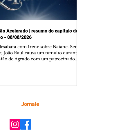
ão Acelerado | resumo do capítulo de
o - 08/08/2026
desabafa com Irene sobre Naiane. Sem
r, João Raul causa um tumulto durante
nião de Agrado com um patrocinador.
orienta Osmar a seguir Cinara, que
be a movimentação e alerta Ronei.
res confronta Cinara sobre a
imação com Ronei. Eduarda pensa
dir a Valéria para ficar com Sol. Gael
e terminar com Naiane. João Raul
ta para Agrado que não está
Siga
Jornale
guindo conviver com seu sucesso, e
na o relacionamento dos dois.