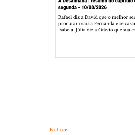
A Desalmada | resumo do capítulo 
segunda - 10/08/2026
Rafael diz a David que o melhor se
procurar mais a Fernanda e se cas
Isabela. Júlia diz a Otávio que sua 
desconfia que ele tem uma amante.
do túmulo de Santiago, Fernanda d
quer justiça para ele mas, ao mesm
se apaixonou por Rafael. Martina cr
David por ainda não conhecer Clar
Sandra. Fernanda confessa a Joana
consegue parar de pensar em Rafae
Contato comercial
Isabela e Rafael garantem a Júlia qu
mmjornale@gmail.com
tudo pronto para o casamento q
Telefone: (41) 99978-9956
Redação
E-mail:
redacaojornale@gmail.com
Site de
Notícias
de Curitiba / Paraná