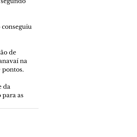
 segundo 
 conseguiu 
ão de 
anavaí na 
0 pontos.
e da 
 para as 