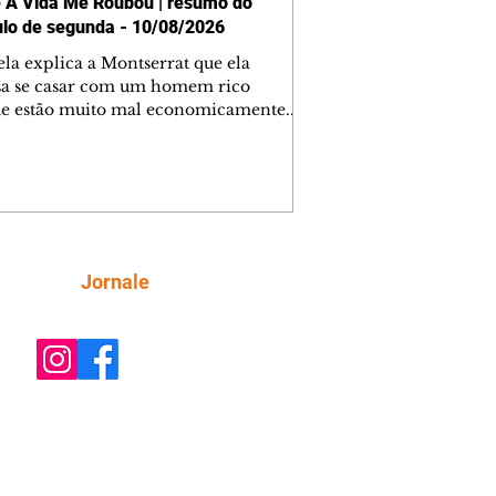
 A Vida Me Roubou | resumo do
ulo de segunda - 10/08/2026
ela explica a Montserrat que ela
sa se casar com um homem rico
e estão muito mal economicamente.
errat responde que se casará com
uis. Graziela rejeita a ideia de
errat e diz que seu pai está com
emas de pressão e não pode sofrer
ma forte emoção. Montserrat sai
ndo e encontra seu pai desmaiado. Ela
 o doutor, que identifica que o senhor
Siga
Jornale
um pré-infarto. Lauro, preocupado,
 Graziela que o dê as escrituras da
ênc