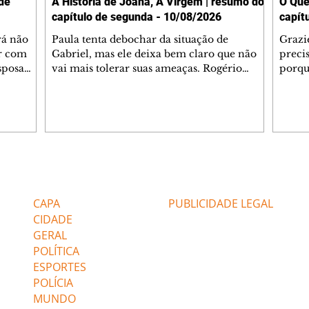
de
A História de Joana, A Virgem | resumo do
O Que
capítulo de segunda - 10/08/2026
capít
rá não
Paula tenta debochar da situação de
Grazi
ar com
Gabriel, mas ele deixa bem claro que não
preci
esposa
vai mais tolerar suas ameaças. Rogério
porqu
 Diante
consegue executar seu plano e reúne o
Monts
iz que
conselho da empresa para se nomear
José L
o tempo,
presidente da cervejaria. Jenny se cansa das
Monts
itica
cobranças de Yadira e lhe impõe um limite,
probl
a e
ressaltando que ela só se envolveu com ela
nenhu
 que não
por despeito. Rogério remove os amigos de
corre
l.
Gabriel de seus cargos na empresa e oferece
chama
Editorias
Editais Certificados
e já está
a eles uma rescisão justa. Graças à
teve 
intervenção de Quiroz, Gabriel é trans
pede a
CAPA
PUBLICIDADE LEGAL
resid
CIDADE
GERAL
POLÍTICA
ESPORTES
POLÍCIA
MUNDO