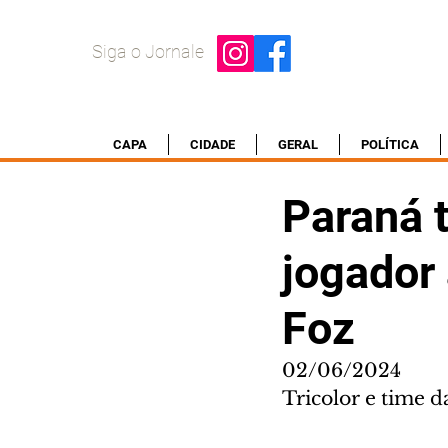
Siga o Jornale
CAPA
CIDADE
GERAL
POLÍTICA
Paraná t
jogador
Foz
02/06/2024
Tricolor e time d