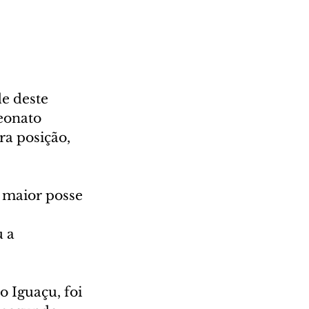
e deste 
eonato 
ra posição, 
 maior posse 
 a 
 Iguaçu, foi 