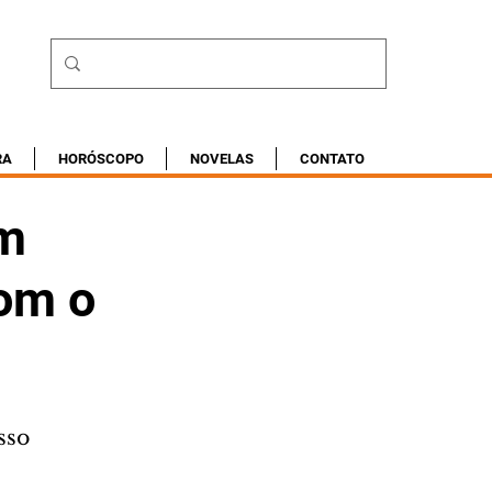
RA
HORÓSCOPO
NOVELAS
CONTATO
um
om o
sso