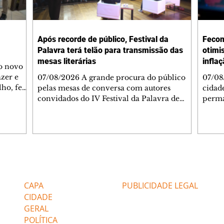
Após recorde de público, Festival da
Fecom
Palavra terá telão para transmissão das
otimi
mesas literárias
infla
 o novo
azer e
07/08/2026 A grande procura do público
07/08
lho, fez
pelas mesas de conversa com autores
cidad
s
convidados do IV Festival da Palavra de
perma
de
Curitiba levou a Fundação Cultural de
suste
 de Ação
Curitiba a ampliar a estrutura do evento. A
assim
apartida
partir desta sexta-feira (7/8), um telão com
infla
 e
transmissão simultânea será instalado na
alto 
área externa, ao lado do Teatro do
levan
 As
Memorial de Curitiba, para que mais
mais 
Editorias
Editais Certificados
s da FAS
pessoas possam acompanhar gratuitamente
segun
bém
a programação. A medida foi adotada
Servi
CAPA
PUBLICIDADE LEGAL
depois que o Teatro do Memorial, com
(Feco
CIDADE
capacidade pa
GERAL
POLÍTICA