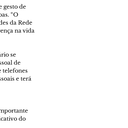
 gesto de 
oas. “O 
ades da Rede 
ença na vida 
io se 
ssoal de 
 telefones 
oais e terá 
 
importante 
cativo do 