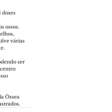
 doses 
s ossos. 
elhos, 
olve várias 
.    
odendo ser 
centro 
sso 
la Óssea 
astrados.