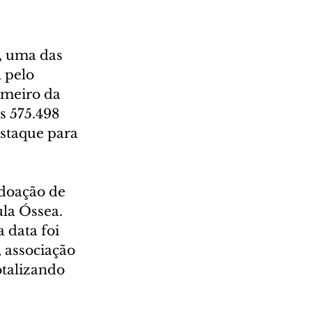
 uma das 
 pelo 
imeiro da 
s 575.498 
staque para 
doação de 
la Óssea. 
 data foi 
associação 
talizando 