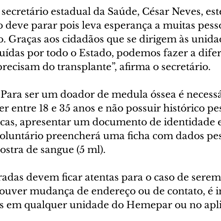
ecretário estadual da Saúde, César Neves, este
 deve parar pois leva esperança a muitas pess
o. Graças aos cidadãos que se dirigem às unid
uídas por todo o Estado, podemos fazer a difer
recisam do transplante”, afirma o secretário.
ra ser um doador de medula óssea é necessár
er entre 18 e 35 anos e não possuir histórico pe
cas, apresentar um documento de identidade e
voluntário preencherá uma ficha com dados pess
stra de sangue (5 ml).
radas devem ficar atentas para o caso de serem
ouver mudança de endereço ou de contato, é 
os em qualquer unidade do Hemepar ou no apli