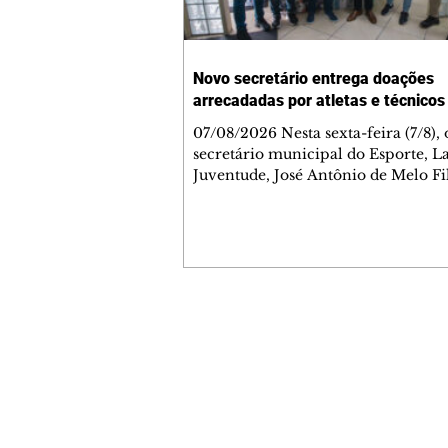
Novo secretário entrega doações
arrecadadas por atletas e técnicos
07/08/2026 Nesta sexta-feira (7/8),
secretário municipal do Esporte, L
Juventude, José Antônio de Melo Fi
a entrega de 5.873 fraldas geriátrica
arrecadadas durante a Campanha 
Atenção à Pessoa Idosa à Fundação
Social (FAS). A doação é uma contr
social de atletas, paratletas, técnicos
instituições contemplados pela Lei
Municipal de Incentivo ao Esporte.
Contato comercial
fraldas serão destinadas às unidade
mmjornale@gmail.com
que atendem pessoas idosas e tam
Telefone: (41) 99978-9956
Redação
E-mail:
redacaojornale@gmail.com