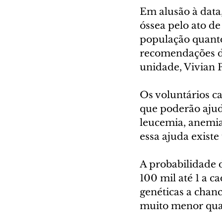
Em alusão à dat
óssea pelo ato de
população quanto 
recomendações di
unidade, Vivian P
Os voluntários c
que poderão ajud
leucemia, anemia 
essa ajuda existe
A probabilidade 
100 mil até 1 a c
genéticas a chanc
muito menor qua