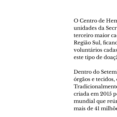
O Centro de Hem
unidades da Secre
terceiro maior c
Região Sul, fican
voluntários cada
este tipo de doaç
Dentro do Setemb
órgãos e tecidos
Tradicionalmente 
criada em 2015 
mundial que reún
mais de 41 milh