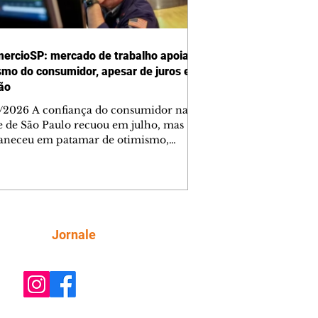
ercioSP: mercado de trabalho apoia
smo do consumidor, apesar de juros e
ção
/2026 A confiança do consumidor na
e de São Paulo recuou em julho, mas
neceu em patamar de otimismo,
ntada pelo mercado de trabalho. Ainda
, a combinação de juros elevados,
ção concentrada em itens essenciais e
comprometimento da renda vem
do as famílias a adotar uma postura
criteriosa nas decisões de compra,
Siga
Jornale
do a Federação do Comércio de Bens,
ços e Turismo do Estado de São Paulo
mercioSP). O Índice de Confiança do