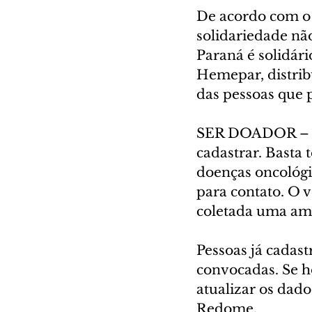
De acordo com o s
solidariedade não
Paraná é solidári
Hemepar, distrib
das pessoas que p
SER DOADOR – Pa
cadastrar. Basta t
doenças oncológi
para contato. O 
coletada uma amo
Pessoas já cadast
convocadas. Se h
atualizar os dad
Redome.