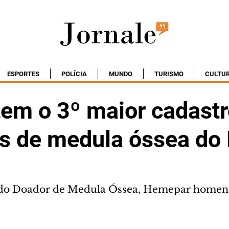
ESPORTES
POLÍCIA
MUNDO
TURISMO
CULTU
tem o 3º maior cadastr
s de medula óssea do 
do Doador de Medula Óssea, Hemepar homena