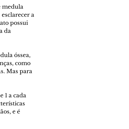
e medula 
esclarecer a 
ato possui 
a da 
dula óssea, 
enças, como 
as. Mas para 
 1 a cada 
erísticas 
os, e é 