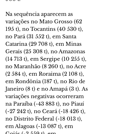
Na sequência aparecem as 
variações no Mato Grosso (62 
195 t), no Tocantins (40 530 t), 
no Pará (31 552 t), em Santa 
Catarina (29 708 t), em Minas 
Gerais (25 308 t), no Amazonas 
(14 713 t), em Sergipe (10 255 t), 
no Maranhão (8 260 t), no Acre 
(2 584 t), em Roraima (2 108 t), 
em Rondônia (187 t), no Rio de 
Janeiro (8 t) e no Amapá (3 t). As 
variações negativas ocorreram 
na Paraíba (-43 883 t), no Piauí 
(-27 242 t), no Ceará (-18 426 t), 
no Distrito Federal (-18 013 t), 
em Alagoas (-13 087 t), em 
Goiás (-3 559 t), em 