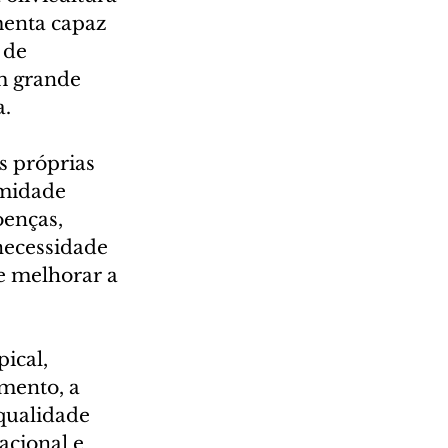
enta capaz 
 de 
m grande 
a.
 próprias 
umidade 
enças, 
necessidade 
e melhorar a 
ical, 
mento, a 
qualidade 
acional e 