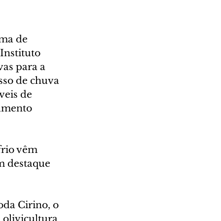
ma de 
nstituto 
vas para a 
sso de chuva 
veis de 
amento 
frio vêm 
m destaque 
da Cirino, o 
olivicultura 