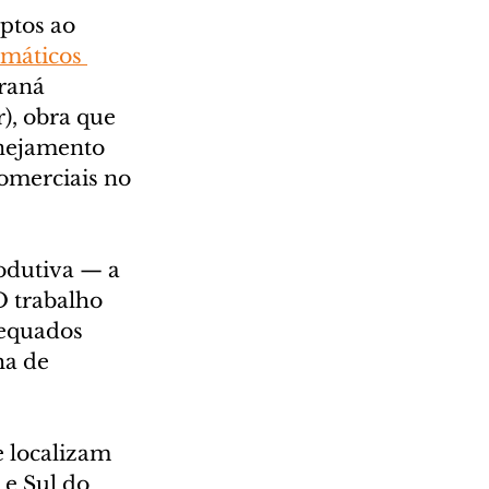
ptos ao 
imáticos 
raná 
), obra que 
anejamento 
omerciais no 
odutiva — a 
O trabalho 
dequados 
ha de 
e localizam 
e Sul do 