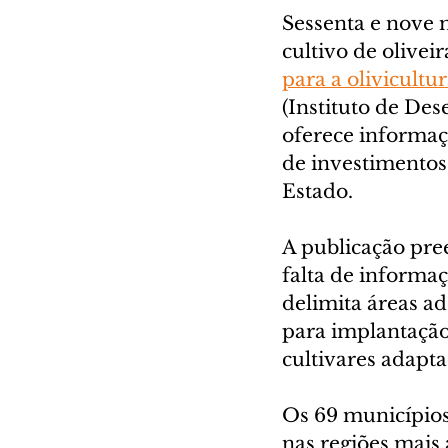
Sessenta e nove 
cultivo de olivei
para a olivicultu
(Instituto de De
oferece informaçõ
de investimentos
Estado.
A publicação pre
falta de informaç
delimita áreas a
para implantação 
cultivares adapta
Os 69 municípios 
nas regiões mais 