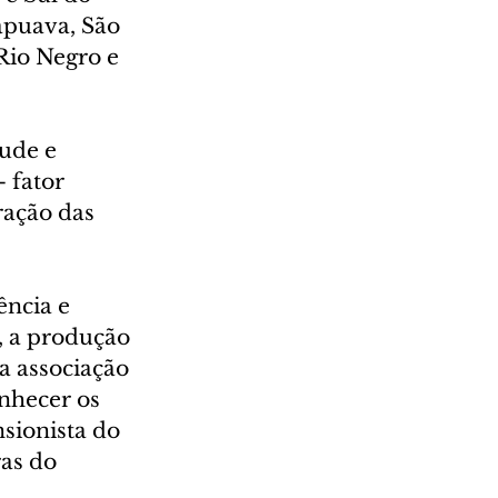
apuava, São 
Rio Negro e 
ude e 
 fator 
ação das 
ncia e 
, a produção 
a associação 
onhecer os 
sionista do 
as do 