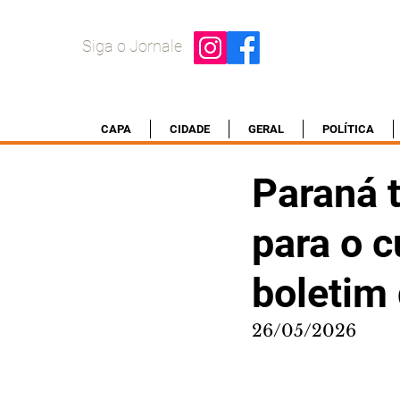
Siga o Jornale
CAPA
CIDADE
GERAL
POLÍTICA
Paraná 
para o c
boletim
26/05/2026