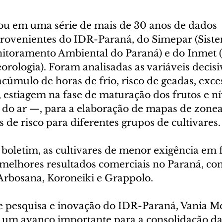
ou em uma série de mais de 30 anos de dados 
rovenientes do IDR-Paraná, do Simepar (Siste
itoramento Ambiental do Paraná) e do Inmet (I
rologia). Foram analisadas as variáveis decisi
cúmulo de horas de frio, risco de geadas, exce
 estiagem na fase de maturação dos frutos e ní
 do ar —, para a elaboração de mapas de zone
es de risco para diferentes grupos de cultivares.
boletim, as cultivares de menor exigência em 
melhores resultados comerciais no Paraná, co
Arbosana, Koroneiki e Grappolo.
de pesquisa e inovação do IDR-Paraná, Vania Mo
 um avanço importante para a consolidação da 