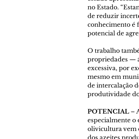
no Estado. “Esta
de reduzir incert
conhecimento é 
potencial de agre
O trabalho també
propriedades — á
excessiva, por e
mesmo em municíp
de intercalação d
produtividade d
POTENCIAL 
– 
especialmente o 
olivicultura vem 
dos azeites produ