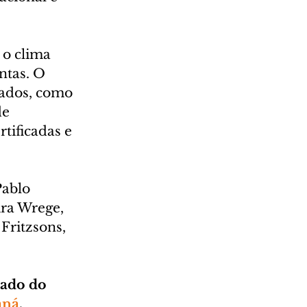
 o clima 
ntas. O 
rados, como 
e 
ificadas e 
ablo 
ra Wrege, 
Fritzsons, 
tado do 
aná
.