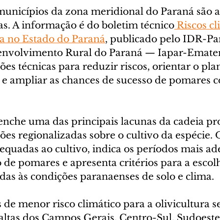
municípios da zona meridional do Paraná são a
ras. A informação é do boletim técnico
 Riscos cl
ra no Estado do Paraná
, publicado pelo IDR-Pa
senvolvimento Rural do Paraná — Iapar-Emater
es técnicas para reduzir riscos, orientar o pl
 e ampliar as chances de sucesso de pomares c
enche uma das principais lacunas da cadeia pr
ões regionalizadas sobre o cultivo da espécie. 
dequadas ao cultivo, indica os períodos mais a
de pomares e apresenta critérios para a escol
das às condições paranaenses de solo e clima.
de menor risco climático para a olivicultura s
altas dos Campos Gerais, Centro-Sul, Sudoeste 