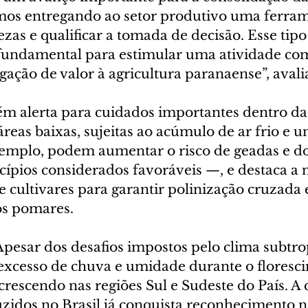
mos entregando ao setor produtivo uma ferram
ezas e qualificar a tomada de decisão. Esse tipo
fundamental para estimular uma atividade co
gação de valor à agricultura paranaense”, avali
m alerta para cuidados importantes dentro das
reas baixas, sujeitas ao acúmulo de ar frio e 
xemplo, podem aumentar o risco de geadas e do
ios considerados favoráveis —, e destaca a 
e cultivares para garantir polinização cruzada 
os pomares.
Apesar dos desafios impostos pelo clima subtrop
excesso de chuva e umidade durante o floresci
crescendo nas regiões Sul e Sudeste do País. A 
zidos no Brasil já conquista reconhecimento n