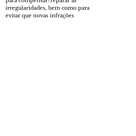
para compensar/reparar as 
irregularidades, bem como para 
evitar que novas infrações 
ocorram.”
POLÍTICA
Comentários
Escreva um comentário
Últimas Notícias