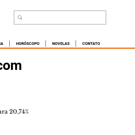
RA
HORÓSCOPO
NOVELAS
CONTATO
 com
ara 20,74%