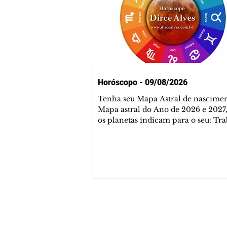
Horóscopo - 09/08/2026
Tenha seu Mapa Astral de nascimen
Mapa astral do Ano de 2026 e 2027,
os planetas indicam para o seu: Tra
Amor, Dinheiro, Saúde e Família. E
com 35 páginas. Adquira já através 
loja virtual ou na loja física: rua E
Perneta 30 – loja 21 – galeria Ceza
– centro – Curitiba. Você pode ped
também através do nosso Whatsapp
receber seu livro virtual: (41) 99719
Escute o programa Bom Dia Astral 
Contato comercial
da Rádio Cultura AM 930 e t
mmjornale@gmail.com