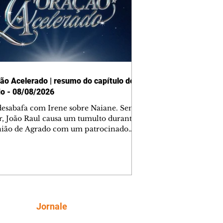
ão Acelerado | resumo do capítulo de
o - 08/08/2026
desabafa com Irene sobre Naiane. Sem
r, João Raul causa um tumulto durante
nião de Agrado com um patrocinador.
orienta Osmar a seguir Cinara, que
be a movimentação e alerta Ronei.
res confronta Cinara sobre a
imação com Ronei. Eduarda pensa
dir a Valéria para ficar com Sol. Gael
e terminar com Naiane. João Raul
ta para Agrado que não está
Siga
Jornale
guindo conviver com seu sucesso, e