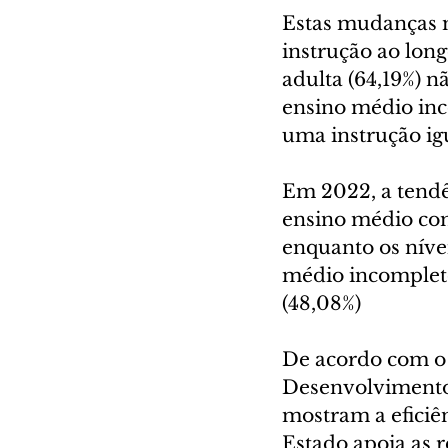
Estas mudanças m
instrução ao lon
adulta (64,19%) n
ensino médio inc
uma instrução ig
Em 2022, a tendên
ensino médio com
enquanto os níve
médio incomplet
(48,08%)
De acordo com o 
Desenvolvimento 
mostram a eficiê
Estado apoia as r