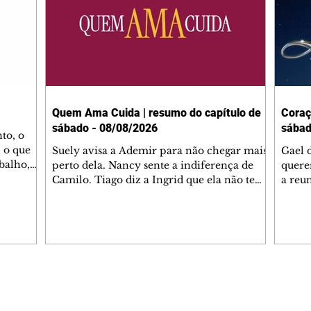
Quem Ama Cuida | resumo do capítulo de
Coraç
sábado - 08/08/2026
sábad
to, o
 o que
Suely avisa a Ademir para não chegar mais
Gael 
balho,
perto dela. Nancy sente a indiferença de
quere
studo
Camilo. Tiago diz a Ingrid que ela não tem
a reu
da nossa
competência para presidir a joalheria.
Zilá 
miliano
André conta a Pedro que a associação de
perce
r Franco
advogados expulsou Ademir. Laurentino
Palha
ir
contrata Adriana para servir no
aprox
 e
restaurante. Adriana vê Pedro e Bruna no
em pe
-0645.
restaurante. Bruna provoca Adriana. Dora
decid
através
pede ajuda a André para marcar um
inven
Editorias
Editais Certificados
encontro com Suely. Adriana diz a Lyris
conse