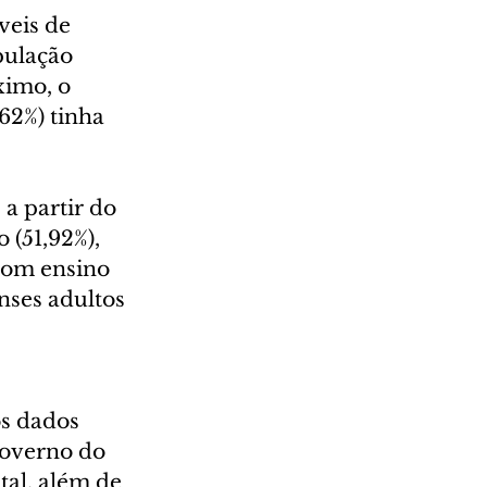
eis de 
pulação 
ximo, o 
2%) tinha 
a partir do 
(51,92%), 
com ensino 
ses adultos 
 
s dados 
Governo do 
tal, além de 