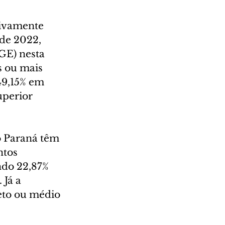
tivamente 
de 2022, 
BGE) nesta 
s ou mais 
49,15% em 
perior 
o Paraná têm 
tos 
ndo 22,87% 
Já a 
to ou médio 