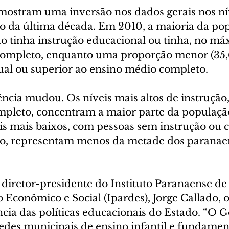
ostram uma inversão nos dados gerais nos nív
go da última década. Em 2010, a maioria da po
ão tinha instrução educacional ou tinha, no má
ompleto, enquanto uma proporção menor (35,6
ual ou superior ao ensino médio completo.
cia mudou. Os níveis mais altos de instrução, 
pleto, concentram a maior parte da população 
is mais baixos, com pessoas sem instrução ou 
o, representam menos da metade dos paranaen
diretor-presidente do Instituto Paranaense de
Econômico e Social (Ipardes), Jorge Callado, o
ncia das políticas educacionais do Estado. “O 
edes municipais de ensino infantil e fundamen