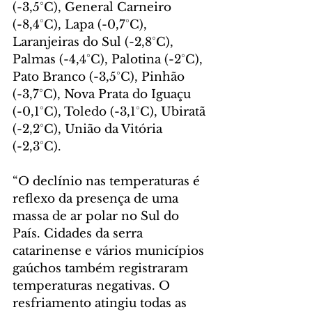
(-3,5°C), General Carneiro 
(-8,4°C), Lapa (-0,7°C), 
Laranjeiras do Sul (-2,8°C), 
Palmas (-4,4°C), Palotina (-2°C), 
Pato Branco (-3,5°C), Pinhão 
(-3,7°C), Nova Prata do Iguaçu 
(-0,1°C), Toledo (-3,1°C), Ubiratã 
(-2,2°C), União da Vitória 
(-2,3°C).
“O declínio nas temperaturas é 
reflexo da presença de uma 
massa de ar polar no Sul do 
País. Cidades da serra 
catarinense e vários municípios 
gaúchos também registraram 
temperaturas negativas. O 
resfriamento atingiu todas as 