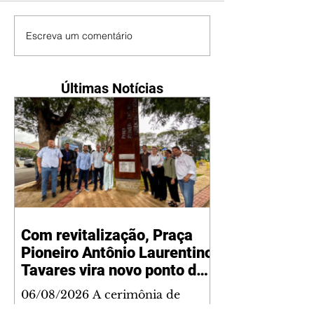
Escreva um comentário
Últimas Notícias
Com revitalização, Praça
Pioneiro Antônio Laurentino
Tavares vira novo ponto de
encontro para famílias e
06/08/2026 A cerimônia de
moradores do Jardim
entrega da revitalização da Praça