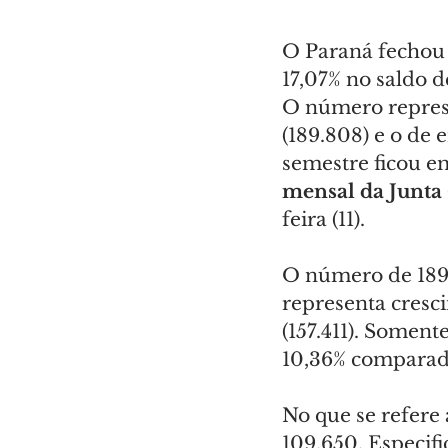
O Paraná fechou 
17,07% no saldo 
O número represe
(189.808) e o de 
semestre ficou e
mensal da Junta
feira (11).
O número de 189.
representa cresc
(157.411). Somen
10,36% comparado
No que se refere
109.650. Especif