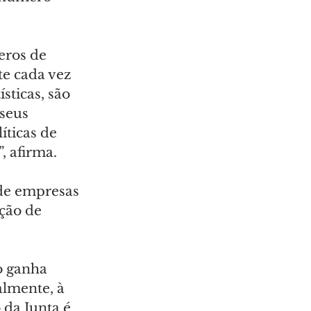
eros de 
e cada vez 
ticas, são 
seus 
íticas de 
, afirma.
 de empresas 
ção de 
 ganha 
lmente, à 
da Junta é 