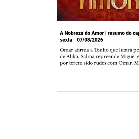
A Nobreza do Amor | resumo do cap
sexta - 07/08/2026
Omar afirma a Tonho que lutará p
de Alika. Salma repreende Miguel 
por terem sido rudes com Omar. M
Helena aconselha Manoel sobre se
namoro com Ana Maria. Pressiona
Bakari revela a Jendal que Chinua 
em terras inimigas. Omar pede que
acompanhe até a agência bancária
alerta Dumi, Akin e Ladisa sobre as
desconfianças de Jendal, que sonda
Contato comercial
sobre seu conselheiro. Chinua suge
mmjornale@gmail.com
Kênia reveja sua decisão de se junta
Telefone: (41) 99978-9956
rebel
Redação