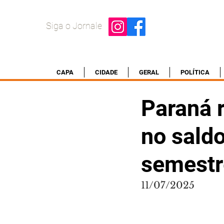
Siga o Jornale
CAPA
CIDADE
GERAL
POLÍTICA
Paraná 
no sald
semestr
11/07/2025