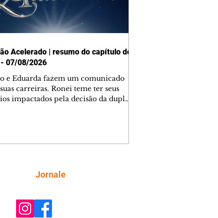
ão Acelerado | resumo do capítulo de
 - 07/08/2026
o e Eduarda fazem um comunicado
suas carreiras. Ronei teme ter seus
ios impactados pela decisão da dupla.
e decide prestar queixa contra
ica. Gael descobre que Naiane passou
ações sigilosas para Talita. Ronei
ra Verônica novamente e descobre
la deixou Bom Retorno. Gael se
ciona com Naiane. Valéria anuncia
e mudará de país, e Eduarda se
Siga
Jornale
upa com Sol. Palhares desconfia de
a em relação a Zilá. Ronei e Cinara
nfia