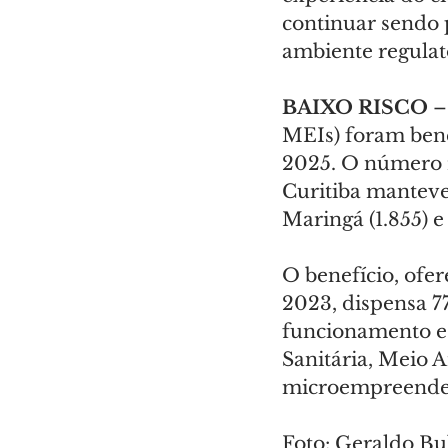
continuar sendo 
ambiente regulató
BAIXO RISCO 
–
MEIs) foram bene
2025. O número r
Curitiba manteve
Maringá (1.855) e
O benefício, ofer
2023, dispensa 7
funcionamento e 
Sanitária, Meio A
microempreendedo
Foto: Geraldo B