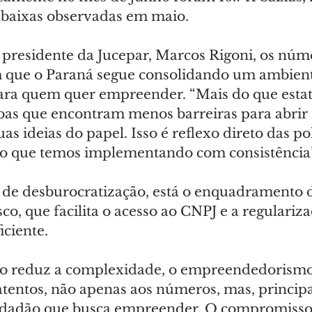
9 baixas observadas em maio.
presidente da Jucepar, Marcos Rigoni, os núm
 que o Paraná segue consolidando um ambient
ara quem quer empreender. “Mais do que estatís
oas que encontram menos barreiras para abrir 
uas ideias do papel. Isso é reflexo direto das pol
o que temos implementando com consistência”
as de desburocratização, está o enquadramento
co, que facilita o acesso ao CNPJ e a regulariza
iciente.
o reduz a complexidade, o empreendedorismo
atentos, não apenas aos números, mas, principa
idadão que busca empreender. O compromisso 