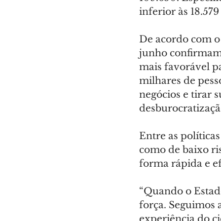
inferior às 18.57
De acordo com o 
junho confirmam
mais favorável p
milhares de pess
negócios e tirar s
desburocratizaçã
Entre as polític
como de baixo ris
forma rápida e ef
“Quando o Estad
força. Seguimos 
experiência do c