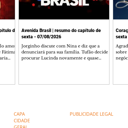
ítulo de
Avenida Brasil | resumo do capítulo de
Coraç
sexta - 07/08/2026
sexta
elo amor
Jorginho discute com Nina e diz que a
Agrad
e Fátima
denunciará para sua família. Tufão decide
sobre 
aria
procurar Lucinda novamente e quase
negóc
u
encontra Nina no lixão. Débora se
Janet
do,
preocupa com Jorginho. Monalisa pede que
Verôn
esteve
Olenka não a deixe sozinha. Tufão
inform
 Alika o
encontra Jorginho e o leva para casa. Max é
procu
. Chinua
hostil com Carminha. Diógenes se irrita
que e
quando Tavinho diz que não negociará o
decep
 Pascoal
passe de Roni por causa de sua sexualidade.
que s
Editorias
Editais Certificados
re que
Janaína admite para Jorginho que Lúcio e
preoc
r aos
Max estavam envolvidos na tentativa de
Cinar
CAPA
PUBLICIDADE LEGAL
assalto à
desco
CIDADE
GERAL