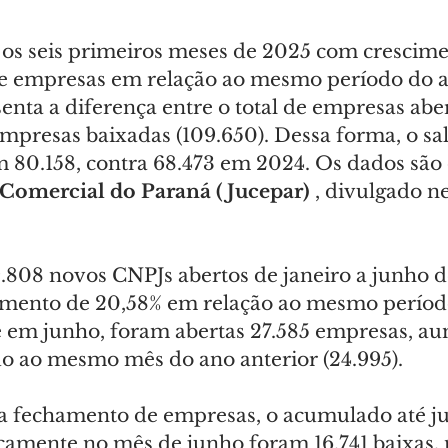
os seis primeiros meses de 2025 com crescime
de empresas em relação ao mesmo período do a
nta a diferença entre o total de empresas aber
empresas baixadas (109.650). Dessa forma, o sa
m 80.158, contra 68.473 em 2024. Os dados são 
 Comercial do Paraná (Jucepar) 
, divulgado ne
808 novos CNPJs abertos de janeiro a junho d
imento de 20,58% em relação ao mesmo períod
te em junho, foram abertas 27.585 empresas, a
 ao mesmo mês do ano anterior (24.995).
 a fechamento de empresas, o acumulado até ju
icamente no mês de junho foram 16.741 baixas,