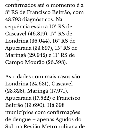
confirmados até o momento é a 
8ª RS de Francisco Beltrão, com 
48.793 diagnósticos. Na 
sequência estão a 10ª RS de 
Cascavel (46.819), 17ª RS de 
Londrina (36.044), 16ª RS de 
Apucarana (33.897), 15ª RS de 
Maringá (29.942) e 11ª RS de 
Campo Mourão (26.598).
As cidades com mais casos são 
Londrina (24.631), Cascavel 
(23.328), Maringá (17.971), 
Apucarana (17.522) e Francisco 
Beltrão (13.690). Há 398 
municípios com confirmações 
de dengue – apenas Agudos do 
Sul, na Região Metropolitana de 