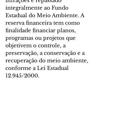
infrações é repassado 
integralmente ao Fundo 
Estadual do Meio Ambiente. A 
reserva financeira tem como 
finalidade financiar planos, 
programas ou projetos que 
objetivem o controle, a 
preservação, a conservação e a 
recuperação do meio ambiente, 
conforme a Lei Estadual 
12.945/2000.
COMO AJUDAR
 – A denúncia 
é a melhor forma de contribuir 
para minimizar cada vez mais 
os crimes contra a flora e a 
fauna silvestres. O principal 
canal do Batalhão Ambiental é o 