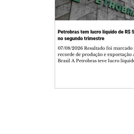
Petrobras tem lucro líquido de R$ 5
no segundo trimestre
07/08/2026 Resultado foi marcado
recorde de produção e exportação 
Brasil A Petrobras teve lucro líqui
52,4 bilhões (US$ 10,4 bilhões) no 
trimestre de 2026, 97% a mais em
comparação ao mesmo período de 
Esse é um dos maiores resultados
trimestrais da série histórica. Segundo a
empresa, o resultado foi marcado 
recordes na produção de óleo, que 
Contato comercial
2,7 milhões de barris por dia; ao fa
mmjornale@gmail.com
utilização do parque de refino de 10
Telefone: (41) 99978-9956
cres
Redação