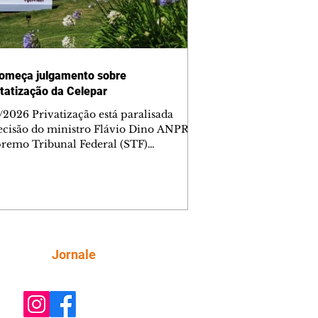
omeça julgamento sobre
tatização da Celepar
/2026 Privatização está paralisada
ecisão do ministro Flávio Dino ANPR
remo Tribunal Federal (STF)
ou nesta sexta-feira (7) o julgamento
i analisar a decisão liminar que
ndeu o processo de desestatização da
nhia de Tecnologia da Informação e
icação do Paraná (Celepar). A
e, prevista para ocorrer até o dia 18 de
, será feita no âmbito da Ação Direta
Siga
Jornale
constitucionalidade, relatada pelo
ministro Flávio Dino. A liminar fo