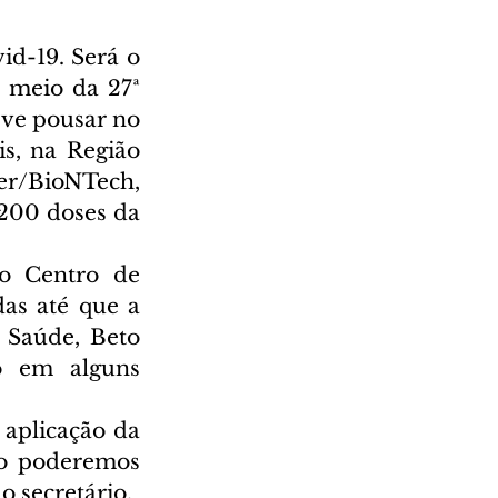
d-19. Será o 
 meio da 27ª 
ve pousar no 
s, na Região 
er/BioNTech, 
200 doses da 
o Centro de 
s até que a 
 Saúde, Beto 
o em alguns 
aplicação da 
o poderemos 
o secretário.