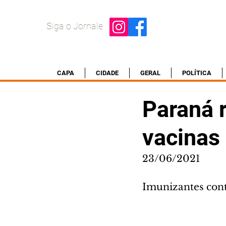
Siga o Jornale
CAPA
CIDADE
GERAL
POLÍTICA
Paraná 
vacinas 
23/06/2021
Imunizantes cont