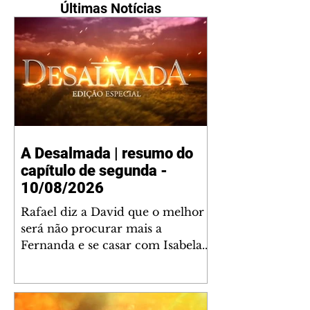
Últimas Notícias
A Desalmada | resumo do
capítulo de segunda -
10/08/2026
Rafael diz a David que o melhor
será não procurar mais a
Fernanda e se casar com Isabela.
Júlia diz a Otávio que sua esposa
desconfia que ele tem uma
amante. Diante do túmulo de