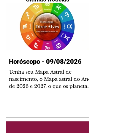
Horóscopo - 09/08/2026
Tenha seu Mapa Astral de
nascimento, o Mapa astral do Ano
de 2026 e 2027, o que os planetas
indicam para o seu: Trabalho,
Amor, Dinheiro, Saúde e Família.
Estudo com 35 páginas. Adquira
já através da nossa loja virtual ou
na loja física: rua Emiliano
Perneta 30 – loja 21 – galeria