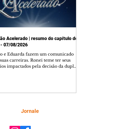
ão Acelerado | resumo do capítulo de
 - 07/08/2026
o e Eduarda fazem um comunicado
suas carreiras. Ronei teme ter seus
ios impactados pela decisão da dupla.
e decide prestar queixa contra
ica. Gael descobre que Naiane passou
ações sigilosas para Talita. Ronei
ra Verônica novamente e descobre
la deixou Bom Retorno. Gael se
ciona com Naiane. Valéria anuncia
e mudará de país, e Eduarda se
Siga
Jornale
upa com Sol. Palhares desconfia de
a em relação a Zilá. Ronei e Cinara
nfia