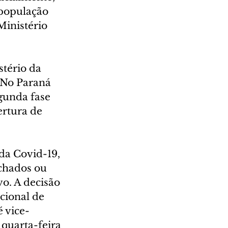
população 
Ministério 
tério da 
 No Paraná 
gunda fase 
rtura de 
da Covid-19, 
chados ou 
o. A decisão 
cional de 
é vice-
quarta-feira 