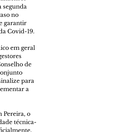
a segunda 
aso no 
 garantir 
da Covid-19.
ico em geral 
estores 
Conselho de 
onjunto 
inalize para 
rementar a 
 Pereira, o 
dade técnica-
icialmente, 