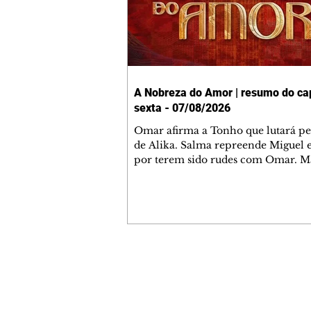
A Nobreza do Amor | resumo do cap
sexta - 07/08/2026
Omar afirma a Tonho que lutará p
de Alika. Salma repreende Miguel 
por terem sido rudes com Omar. M
Helena aconselha Manoel sobre se
namoro com Ana Maria. Pressiona
Bakari revela a Jendal que Chinua 
em terras inimigas. Omar pede que
acompanhe até a agência bancária
alerta Dumi, Akin e Ladisa sobre as
desconfianças de Jendal, que sonda
Contato comercial
sobre seu conselheiro. Chinua suge
mmjornale@gmail.com
Kênia reveja sua decisão de se junta
Telefone: (41) 99978-9956
rebel