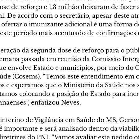
se de reforço e 1,3 milhão deixaram de fazer 
. De acordo com o secretário, apesar deste atr
 ofertar o imunizante adicional é uma forma de
este período mais acentuado de confirmações 
beração da segunda dose de reforço para o públ
semana passada em reunião da Comissão Interg
 que envolve Estado e municípios, por meio do 
aúde (Cosems). “Temos este entendimento em c
s e esperamos que o Ministério da Saúde nos s
Estamos colocando a posição do Estado para inc
anaenses”, enfatizou Neves.
 interino de Vigilância em Saúde do MS, Gerson
é importante e será analisado dentro da viabili
iretrizes do PNI. “Vamos avaliar este pedido of