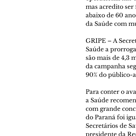
mas acredito ser
abaixo de 60 anos
da Saúde com mui
GRIPE – A Secret
Saúde a prorroga
são mais de 4,3 m
da campanha segu
90% do público-a
Para conter o av
a Saúde recomend
com grande conce
do Paraná foi ig
Secretários de Sa
presidente da Reg