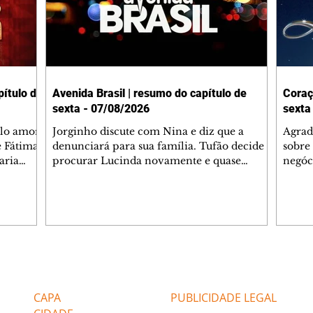
ítulo de
Avenida Brasil | resumo do capítulo de
Coraç
sexta - 07/08/2026
sexta
elo amor
Jorginho discute com Nina e diz que a
Agrad
e Fátima
denunciará para sua família. Tufão decide
sobre 
aria
procurar Lucinda novamente e quase
negóc
u
encontra Nina no lixão. Débora se
Janet
do,
preocupa com Jorginho. Monalisa pede que
Verôn
esteve
Olenka não a deixe sozinha. Tufão
inform
 Alika o
encontra Jorginho e o leva para casa. Max é
procu
. Chinua
hostil com Carminha. Diógenes se irrita
que e
quando Tavinho diz que não negociará o
decep
 Pascoal
passe de Roni por causa de sua sexualidade.
que s
Editorias
Editais Certificados
re que
Janaína admite para Jorginho que Lúcio e
preoc
r aos
Max estavam envolvidos na tentativa de
Cinar
CAPA
PUBLICIDADE LEGAL
assalto à
desco