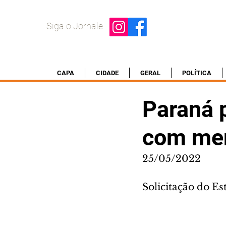
Siga o Jornale
CAPA
CIDADE
GERAL
POLÍTICA
Paraná 
com men
25/05/2022
Solicitação do Es