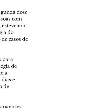
segunda dose 
ssoas com 
, esteve em 
gia do 
de casos de 
s para 
tégia de 
e a 
dias e 
o de 
ranaenses 