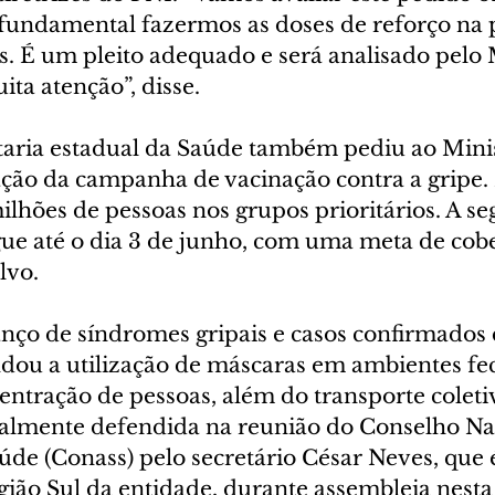
 fundamental fazermos as doses de reforço na 
. É um pleito adequado e será analisado pelo 
ta atenção”, disse.
aria estadual da Saúde também pediu ao Minis
ção da campanha de vacinação contra a gripe.
ilhões de pessoas nos grupos prioritários. A se
e até o dia 3 de junho, com uma meta de cobe
lvo.
anço de síndromes gripais e casos confirmados 
ou a utilização de máscaras em ambientes fe
ntração de pessoas, além do transporte coletiv
ualmente defendida na reunião do Conselho Na
úde (Conass) pelo secretário César Neves, que 
ião Sul da entidade, durante assembleia nesta 