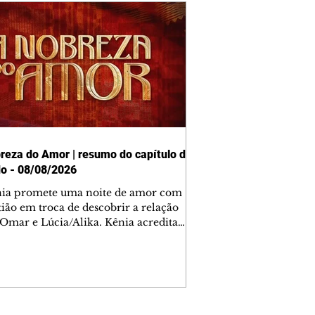
reza do Amor | resumo do capítulo de
o - 08/08/2026
nia promete uma noite de amor com
tião em troca de descobrir a relação
 Omar e Lúcia/Alika. Kênia acredita
inta esteja mesmo ao lado de Jendal, e
o convite para jantar com os dois.
 desabafa com Casemiro e conta que
ília de Lúcia/Alika tem uma dívida
mar. Ana Maria vai à casa de Manoel
estratada por Fortunato. José e Omar