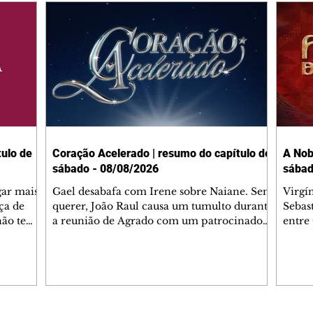
ulo de
Coração Acelerado | resumo do capítulo de
A Nob
sábado - 08/08/2026
sábad
gar mais
Gael desabafa com Irene sobre Naiane. Sem
Virgí
ça de
querer, João Raul causa um tumulto durante
Sebas
 não tem
a reunião de Agrado com um patrocinador.
entre
ia.
Zilá orienta Osmar a seguir Cinara, que
que B
ão de
percebe a movimentação e alerta Ronei.
nega 
ntino
Palhares confronta Cinara sobre a
Tonho
aproximação com Ronei. Eduarda pensa
a fam
una no
em pedir a Valéria para ficar com Sol. Gael
com O
a. Dora
decide terminar com Naiane. João Raul
e é d