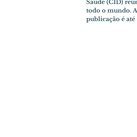
Saúde (CID) reún
todo o mundo. A n
publicação é até