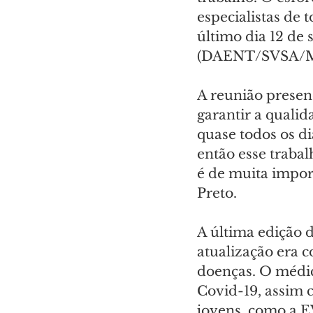
especialistas de 
último dia 12 de
(DAENT/SVSA/MS)
A reunião presenc
garantir a qualid
quase todos os d
então esse trabal
é de muita import
Preto.
A última edição d
atualização era 
doenças. O médic
Covid-19, assim 
jovens, como a E