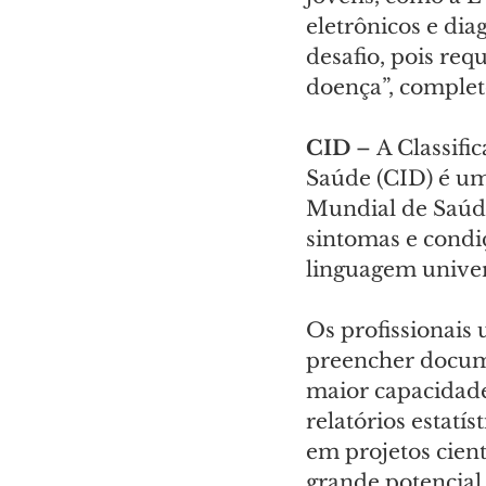
eletrônicos e di
desafio, pois req
doença”, complet
CID 
– A Classifi
Saúde (CID) é um
Mundial de Saúde
sintomas e condi
linguagem univers
Os profissionais 
preencher docume
maior capacidade
relatórios estatí
em projetos cient
grande potencial