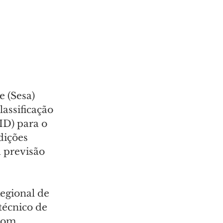
 (Sesa) 
assificação 
D) para o 
dições 
 previsão 
egional de 
técnico de 
com 