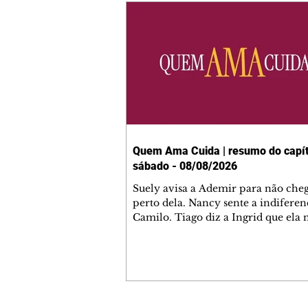
Quem Ama Cuida | resumo do capít
sábado - 08/08/2026
Suely avisa a Ademir para não che
perto dela. Nancy sente a indiferen
Camilo. Tiago diz a Ingrid que ela
competência para presidir a joalher
André conta a Pedro que a associaç
advogados expulsou Ademir. Laure
contrata Adriana para servir no
restaurante. Adriana vê Pedro e Br
restaurante. Bruna provoca Adrian