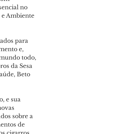
sencial no 
e e Ambiente 
rados para 
mento e, 
 mundo todo, 
ros da Sesa 
aúde, Beto 
, e sua 
novas 
dos sobre a 
entos de 
s cigarros 