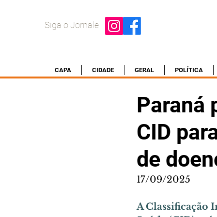
Siga o Jornale
CAPA
CIDADE
GERAL
POLÍTICA
Paraná p
CID para
de doen
17/09/2025
A Classificação 