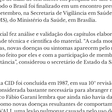
todo o Brasil foi finalizado em um encontro pre
 setembro, na Secretaria de Vigilância em Saúd
, do Ministério da Saúde, em Brasília.
ial fez análise e validação dos capítulos elabo
ade técnica e científica do material. “A cada mo
ias, novas doenças ou sintomas aparecem pelo
ho feito por eles e com a participação de memb
ância”, considerou o secretário de Estado da S
a CID foi concluída em 1987, em sua 10ª revisão
considerada bastante necessária para abranger 
o Fábio Garani lembra que ainda não havia da
como novas doenças resultantes de comportam
VALI, uma lesão pulmonar causada pelo uso do