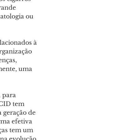
rande 
atologia ou 
lacionados à 
rganização 
nças, 
mente, uma 
 para 
 CID tem 
 geração de 
rma efetiva 
nças tem um 
na evolução 