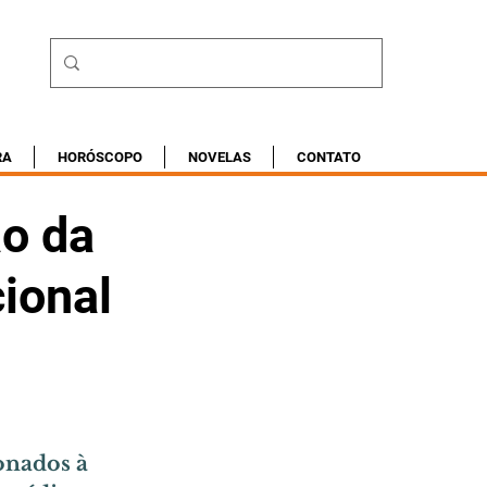
RA
HORÓSCOPO
NOVELAS
CONTATO
ão da
cional
onados à 