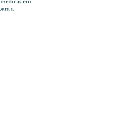
s médicas em 
para a 