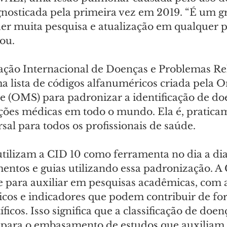
agnosticada pela primeira vez em 2019. “É um g
uer muita pesquisa e atualização em qualquer p
ou.
cação Internacional de Doenças e Problemas Re
a lista de códigos alfanuméricos criada pela O
 (OMS) para padronizar a identificação de doe
ções médicas em todo o mundo. Ela é, pratica
al para todos os profissionais de saúde.
utilizam a CID 10 como ferramenta no dia a dia
ntos e guias utilizando essa padronização. A
 para auxiliar em pesquisas acadêmicas, com a
sticos e indicadores que podem contribuir de fo
íficos. Isso significa que a classificação de doe
 para o embasamento de estudos que auxiliam 