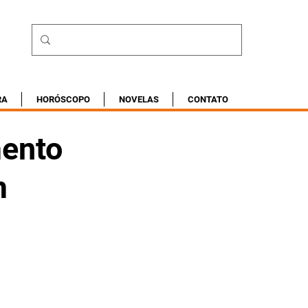
RA
HORÓSCOPO
NOVELAS
CONTATO
mento
m