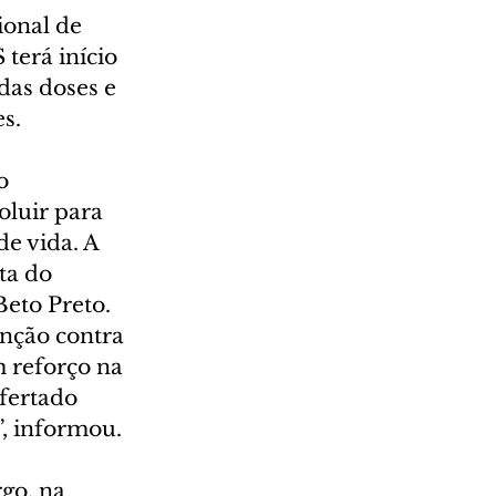
onal de 
terá início 
das doses e 
s.
o 
oluir para 
e vida. A 
ta do 
Beto Preto.
enção contra 
m reforço na 
fertado 
”, informou.
go, na 