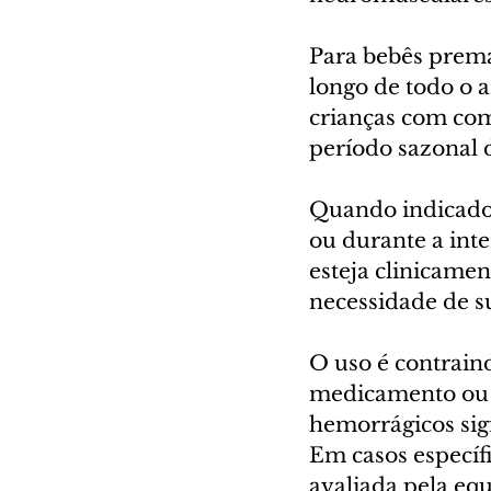
Para bebês prema
longo de todo o 
crianças com com
período sazonal 
Quando indicado
ou durante a int
esteja clinicamen
necessidade de s
O uso é contraind
medicamento ou 
hemorrágicos sig
Em casos específi
avaliada pela eq