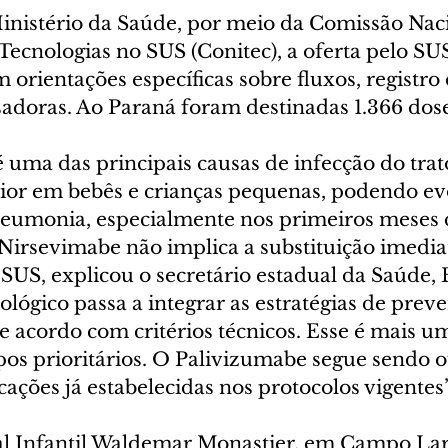
nistério da Saúde, por meio da Comissão Naci
ecnologias no SUS (Conitec), a oferta pelo SUS 
 orientações específicas sobre fluxos, registro 
adoras. Ao Paraná foram destinadas 1.366 dose
 é uma das principais causas de infecção do trat
rior em bebês e crianças pequenas, podendo ev
neumonia, especialmente nos primeiros meses d
Nirsevimabe não implica a substituição imedia
SUS, explicou o secretário estadual da Saúde, 
ógico passa a integrar as estratégias de prev
 de acordo com critérios técnicos. Esse é mais u
pos prioritários. O Palivizumabe segue sendo o
ações já estabelecidas nos protocolos vigentes
l Infantil Waldemar Monastier, em Campo Lar