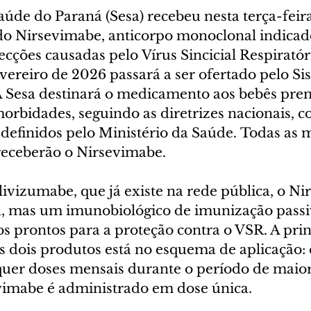
aúde do Paraná (Sesa) recebeu nesta terça-feira 
do Nirsevimabe, anticorpo monoclonal indicado
cções causadas pelo Vírus Sincicial Respiratóri
evereiro de 2026 passará a ser ofertado pelo Si
A Sesa destinará o medicamento aos bebês pre
orbidades, seguindo as diretrizes nacionais, 
s definidos pelo Ministério da Saúde. Todas as
 receberão o Nirsevimabe.
ivizumabe, que já existe na rede pública, o Ni
, mas um imunobiológico de imunização passi
s prontos para a proteção contra o VSR. A prin
os dois produtos está no esquema de aplicação:
uer doses mensais durante o período de maior
evimabe é administrado em dose única.