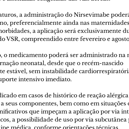
turos, a administração do Nirsevimabe poderá
ano, preferencialmente ainda nas maternidades.
orbidades, a aplicação será exclusivamente du
do VSR, compreendido entre fevereiro e agosto
, o medicamento poderá ser administrado na 
ernação neonatal, desde que o recém-nascido 
te estável, sem instabilidade cardiorrespiratóri
uporte intensivo imediato.
icado em casos de histórico de reação alérgica
a seus componentes, bem como em situações d
nificativos que impeçam a aplicação por via in
cos, a possibilidade de uso por via subcutânea 
uipe médica, conforme orientações técnicas.