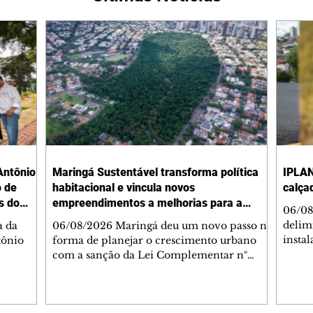
Antônio
Maringá Sustentável transforma política
IPLAN
o de
habitacional e vincula novos
calça
s do
empreendimentos a melhorias para a
06/08
cidade
delimi
a da
06/08/2026 Maringá deu um novo passo na
insta
tônio
forma de planejar o crescimento urbano
de se
com a sanção da Lei Complementar nº
de pe
res com
1.544, que institui o Programa Maringá
ou pio
Dr.
Sustentável. A nova legislação estabelece
propr
regras para a criação de Zonas Especiais de