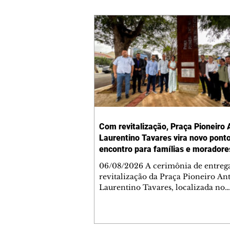
Com revitalização, Praça Pioneiro 
Laurentino Tavares vira novo pont
encontro para famílias e moradore
Jardim Liberdade
06/08/2026 A cerimônia de entreg
revitalização da Praça Pioneiro An
Laurentino Tavares, localizada no
cruzamento da Avenida dos Palma
as ruas Laudelino Pedro da Silva e 
Chrisóstomo Capinan, no Jardim