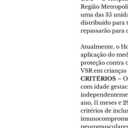
Região Metropoli
uma das 35 unida
distribuído para 
repassarão para o
Atualmente, o Ho
aplicação do med
proteção contra o
VSR em crianças
CRITÉRIOS
 – O
com idade gestaci
independentement
ano, 11 meses e 
critérios de incl
imunocomprometi
neuromusculares 