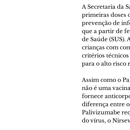
A Secretaria da S
primeiras doses 
prevenção de infe
que a partir de f
de Saúde (SUS). 
crianças com com
critérios técnico
para o alto risco
Assim como o Pal
não é uma vacina
fornece anticorpo
diferença entre 
Palivizumabe req
do vírus, o Nirs