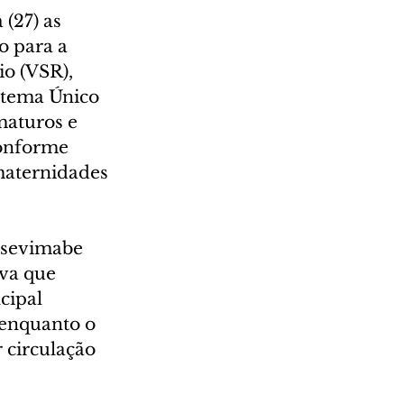
(27) as 
 para a 
o (VSR), 
stema Único 
maturos e 
conforme 
 maternidades 
rsevimabe 
va que 
cipal 
 enquanto o 
 circulação 