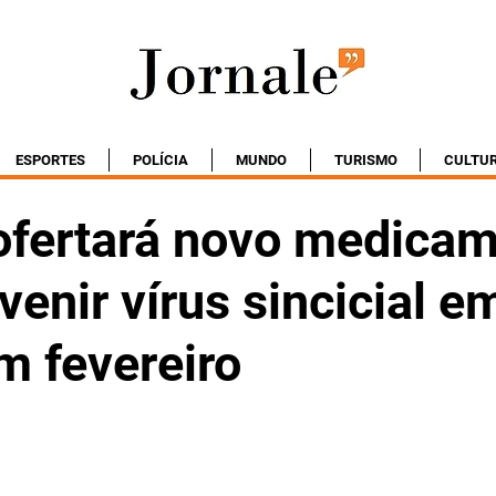
ESPORTES
POLÍCIA
MUNDO
TURISMO
CULTU
ofertará novo medica
venir vírus sincicial e
m fevereiro