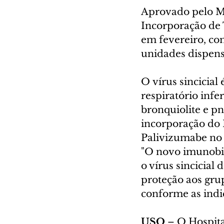
Aprovado pelo Mi
Incorporação de T
em fevereiro, com
unidades dispens
O vírus sincicial
respiratório infe
bronquiolite e p
incorporação do 
Palivizumabe no 
"O novo imunobiol
o vírus sincicial
proteção aos gru
conforme as indic
USO 
– O Hospita