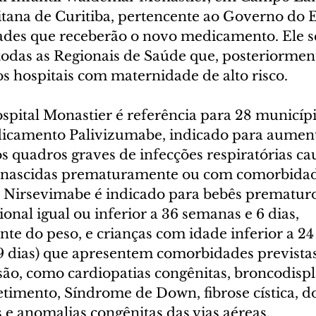
tana de Curitiba, pertencente ao Governo do E
des que receberão o novo medicamento. Ele s
todas as Regionais de Saúde que, posteriorment
s hospitais com maternidade de alto risco.
spital Monastier é referência para 28 municípi
icamento Palivizumabe, indicado para aument
s quadros graves de infecções respiratórias ca
 nascidas prematuramente ou com comorbidad
 Nirsevimabe é indicado para bebês prematuro
onal igual ou inferior a 36 semanas e 6 dias, 
e do peso, e crianças com idade inferior a 24 
29 dias) que apresentem comorbidades previstas
usão, como cardiopatias congênitas, broncodispla
mento, Síndrome de Down, fibrose cística, d
e anomalias congênitas das vias aéreas.