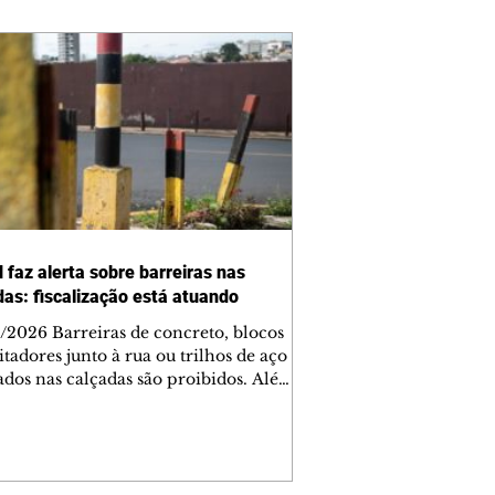
 faz alerta sobre barreiras nas
das: fiscalização está atuando
/2026 Barreiras de concreto, blocos
tadores junto à rua ou trilhos de aço
lados nas calçadas são proibidos. Além
rem obstáculos para a livre circulação
destres, essas estruturas podem causar
rar acidentes de trânsito — e os
ietários dos imóveis podem ser