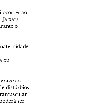
 ocorrer ao 
 Já para 
rante o 
.
maternidade 
a ou 
 grave ao 
e distúrbios 
tramuscular. 
poderá ser 