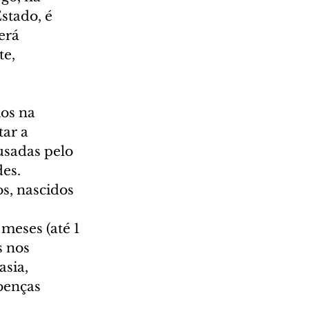
stado, é 
erá 
e, 
os na 
ar a 
usadas pelo 
es.
s, nascidos 
meses (até 1 
 nos 
sia, 
oenças 