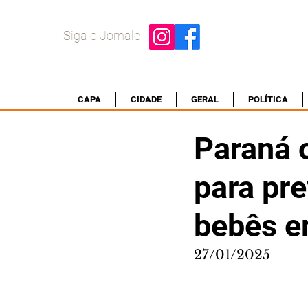
Siga o Jornale
CAPA
CIDADE
GERAL
POLÍTICA
Paraná 
para pre
bebês e
27/01/2025