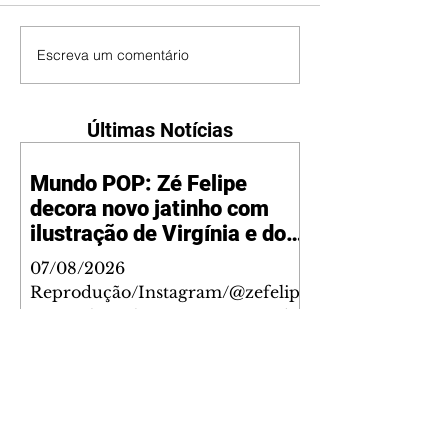
Escreva um comentário
Últimas Notícias
Mundo POP: Zé Felipe
decora novo jatinho com
ilustração de Virgínia e dos
filhos
07/08/2026
Reprodução/Instagram/@zefelip
e Zé Felipe chamou a atenção dos
seguidores ao revelar um detalhe
especial de sua nova aeronave. O
cantor compartilhou nesta
quinta-feira, 6, registros do
jatinho recém-adquirido e