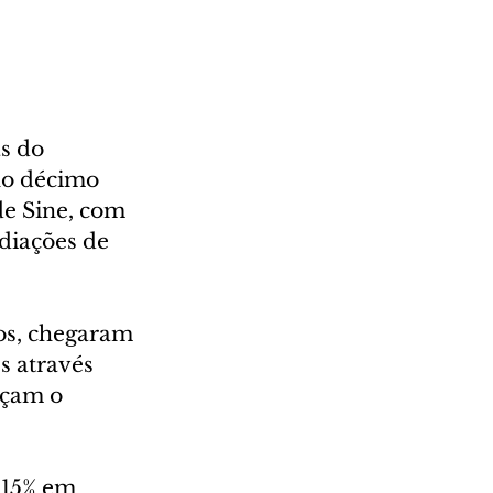
s do 
lo décimo 
de Sine, com 
diações de 
os, chegaram 
s através 
nçam o 
15% em 