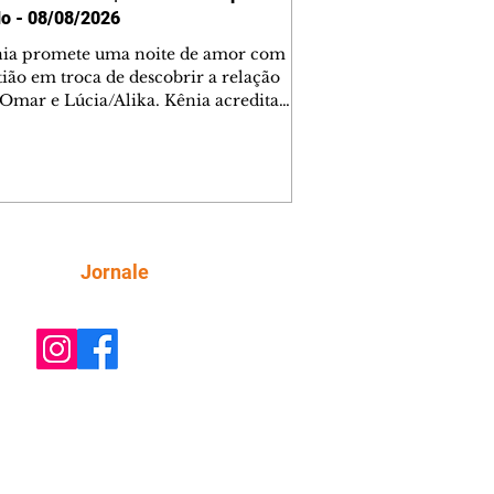
o - 08/08/2026
nia promete uma noite de amor com
tião em troca de descobrir a relação
 Omar e Lúcia/Alika. Kênia acredita
inta esteja mesmo ao lado de Jendal, e
o convite para jantar com os dois.
 desabafa com Casemiro e conta que
ília de Lúcia/Alika tem uma dívida
mar. Ana Maria vai à casa de Manoel
estratada por Fortunato. José e Omar
tam sobre a possível jazida de
Siga
Jornale
tênio na região. Virgínia provoca
nes na frente de Marta. Binta s