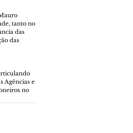
 Mauro 
de, tanto no 
ncia das 
ção das 
rticulando 
s Agências e 
oneiros no 