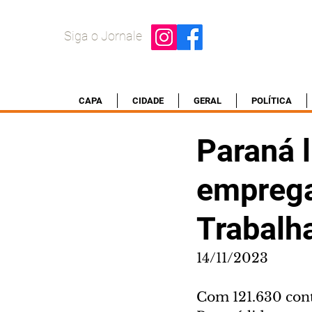
Siga o Jornale
CAPA
CIDADE
GERAL
POLÍTICA
Paraná l
emprega
Trabalh
14/11/2023
Com 121.630 cont