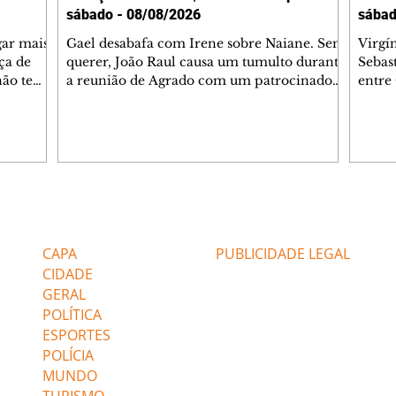
sábado - 08/08/2026
sábad
gar mais
Gael desabafa com Irene sobre Naiane. Sem
Virgí
ça de
querer, João Raul causa um tumulto durante
Sebas
 não tem
a reunião de Agrado com um patrocinador.
entre
ia.
Zilá orienta Osmar a seguir Cinara, que
que B
ão de
percebe a movimentação e alerta Ronei.
nega 
ntino
Palhares confronta Cinara sobre a
Tonho
aproximação com Ronei. Eduarda pensa
a fam
una no
em pedir a Valéria para ficar com Sol. Gael
com O
a. Dora
decide terminar com Naiane. João Raul
e é d
m
inventa para Agrado que não está
comen
Editorias
Editais Certificados
Lyris
conseguindo conviver com seu sucesso, e
tungs
urante de
termina o relacionamento dos dois.
Dióge
CAPA
PUBLICIDADE LEGAL
CIDADE
GERAL
POLÍTICA
ESPORTES
POLÍCIA
MUNDO