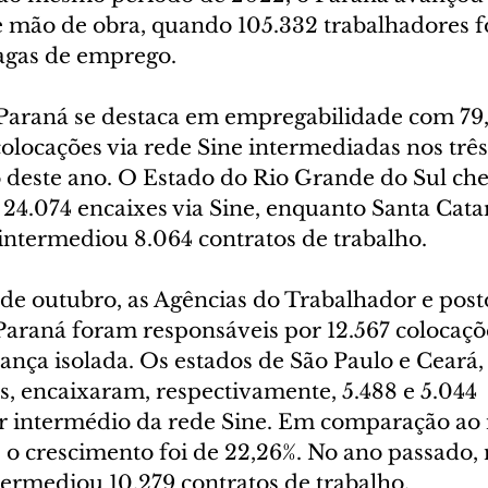
 mão de obra, quando 105.332 trabalhadores 
agas de emprego. 
 Paraná se destaca em empregabilidade com 79,
colocações via rede Sine intermediadas nos três
o deste ano. O Estado do Rio Grande do Sul ch
4.074 encaixes via Sine, enquanto Santa Catar
ntermediou 8.064 contratos de trabalho. 
e outubro, as Agências do Trabalhador e post
araná foram responsáveis por 12.567 colocaçõe
ança isolada. Os estados de São Paulo e Ceará,
s, encaixaram, respectivamente, 5.488 e 5.044 
r intermédio da rede Sine. Em comparação ao
 o crescimento foi de 22,26%. No ano passado,
termediou 10.279 contratos de trabalho. 