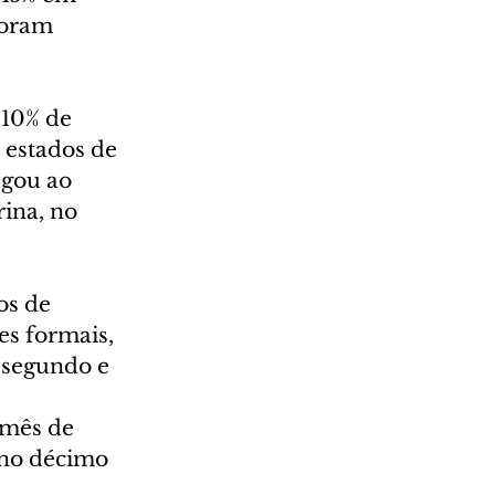
foram 
10% de 
 estados de 
egou ao 
ina, no 
os de 
s formais, 
 segundo e 
 mês de 
 no décimo 