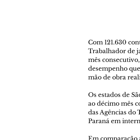
Com 121.630 cont
Trabalhador de ja
mês consecutivo,
desempenho que r
mão de obra real
Os estados de Sã
ao décimo mês co
das Agências do 
Paraná em interm
Em comparação a