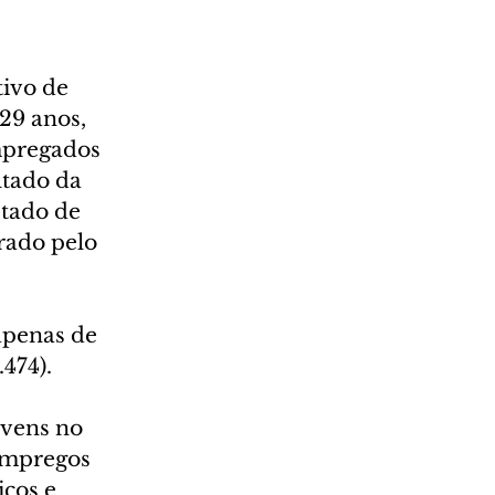
ivo de 
29 anos, 
pregados 
tado da 
tado de 
rado pelo 
apenas de 
.474).
ovens no 
empregos 
ços e 