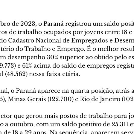
bro de 2023, o Paraná registrou um saldo posit
os de trabalho ocupados por jovens entre 18 e 
do Cadastro Nacional de Empregados e Desem
stério do Trabalho e Emprego. É o melhor resul
um desempenho 30% superior ao obtido pelo es
9.773) e 61% acima do saldo de empregos regist
 (48.562) nessa faixa etária.
al, o Paraná aparece na quarta posição, atrás 
5), Minas Gerais (122.700) e Rio de Janeiro (102
 setor que gerou mais postos de trabalho para j
ro a outubro, com um saldo positivo de 25.311 
ia de 18 a 29 anos. Na sequência, aparecem servi