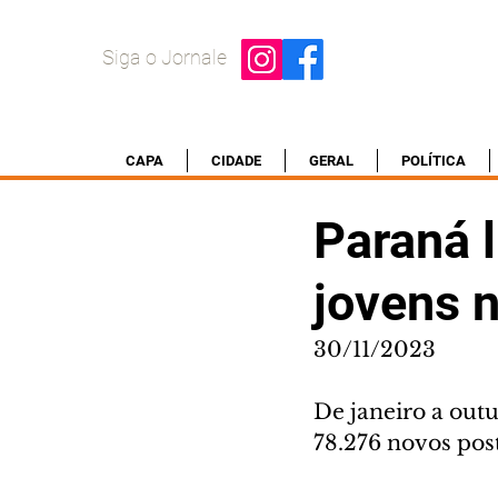
Siga o Jornale
CAPA
CIDADE
GERAL
POLÍTICA
Paraná 
jovens n
30/11/2023
De janeiro a outu
78.276 novos pos