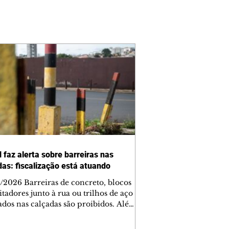
 faz alerta sobre barreiras nas
das: fiscalização está atuando
/2026 Barreiras de concreto, blocos
tadores junto à rua ou trilhos de aço
lados nas calçadas são proibidos. Além
rem obstáculos para a livre circulação
destres, essas estruturas podem causar