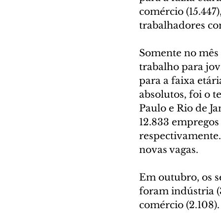
comércio (15.447)
trabalhadores co
Somente no mês d
trabalho para jo
para a faixa etár
absolutos, foi o 
Paulo e Rio de Ja
12.833 empregos p
respectivamente.
novas vagas.
Em outubro, os s
foram indústria (
comércio (2.108).