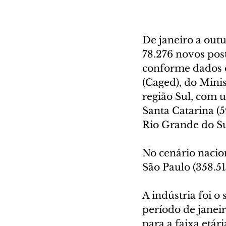
De janeiro a outu
78.276 novos post
conforme dados 
(Caged), do Mini
região Sul, com 
Santa Catarina (5
Rio Grande do Sul
No cenário nacion
São Paulo (358.51
A indústria foi o
período de janei
para a faixa etár