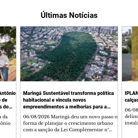
Últimas Notícias
Antônio
Maringá Sustentável transforma política
IPLAN
o de
habitacional e vincula novos
calça
s do
empreendimentos a melhorias para a
06/08
cidade
delimi
a da
06/08/2026 Maringá deu um novo passo na
insta
tônio
forma de planejar o crescimento urbano
de se
com a sanção da Lei Complementar nº
de pe
res com
1.544, que institui o Programa Maringá