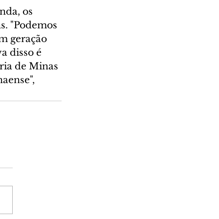
nda, os 
s. "Podemos 
em geração 
a disso é 
ria de Minas 
aense", 