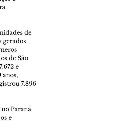
ra 
nidades de 
s gerados 
úmeros 
dos de São 
.672 e 
 anos, 
istrou 7.896 
 no Paraná 
os e 