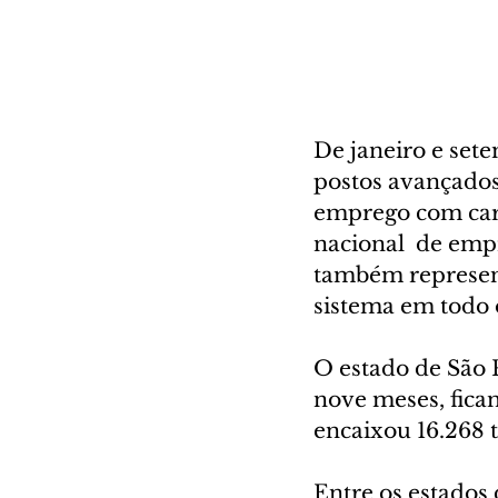
De janeiro e set
postos avançados
emprego com cart
nacional  de emp
também represent
sistema em todo o
O estado de São 
nove meses, fican
encaixou 16.268 
Entre os estados 