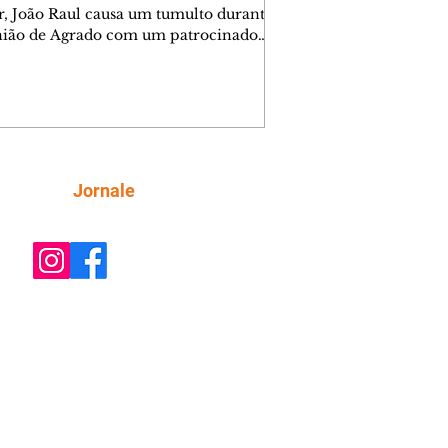
r, João Raul causa um tumulto durante
nião de Agrado com um patrocinador.
orienta Osmar a seguir Cinara, que
be a movimentação e alerta Ronei.
res confronta Cinara sobre a
imação com Ronei. Eduarda pensa
dir a Valéria para ficar com Sol. Gael
e terminar com Naiane. João Raul
ta para Agrado que não está
Siga
Jornale
guindo conviver com seu sucesso, e
na o relacionamento dos dois.