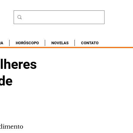
RA
HORÓSCOPO
NOVELAS
CONTATO
lheres
de
ndimento 