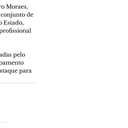
ro Moraes, 
conjunto de 
 Estado, 
rofissional 
adas pelo 
çoamento 
staque para 