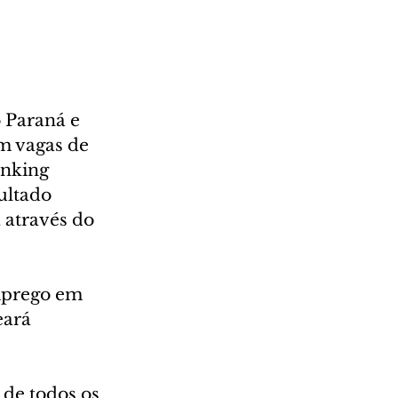
 Paraná e 
m vagas de 
anking 
ultado 
através do 
mprego em 
eará 
 de todos os 