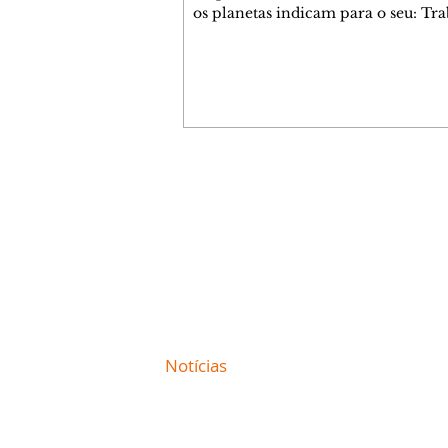
os planetas indicam para o seu: Tra
Amor, Dinheiro, Saúde e Família. E
com 35 páginas. Adquira já através 
loja virtual ou na loja física: rua E
Perneta 30 – loja 21 – galeria Ceza
– centro – Curitiba. Você pode ped
também através do nosso Whatsapp
receber seu livro virtual: (41) 99719
Escute o programa Bom Dia Astral 
Contato comercial
da Rádio Cultura AM 930 e t
mmjornale@gmail.com
Telefone: (41) 99978-9956
Redação
E-mail:
redacaojornale@gmail.com
Site de
Notícias
de Curitiba / Paraná