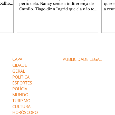
balho,
perto dela. Nancy sente a indiferença de
quere
studo
Camilo. Tiago diz a Ingrid que ela não tem
a reu
da nossa
competência para presidir a joalheria.
Zilá 
miliano
André conta a Pedro que a associação de
perce
r Franco
advogados expulsou Ademir. Laurentino
Palha
ir
contrata Adriana para servir no
aprox
 e
restaurante. Adriana vê Pedro e Bruna no
em pe
-0645.
restaurante. Bruna provoca Adriana. Dora
decid
através
pede ajuda a André para marcar um
inven
Editorias
Editais Certificados
encontro com Suely. Adriana diz a Lyris
conse
que está feliz trabalhando no restaurante de
termi
CAPA
PUBLICIDADE LEGAL
Nanc
CIDADE
GERAL
POLÍTICA
ESPORTES
POLÍCIA
MUNDO
TURISMO
CULTURA
HORÓSCOPO