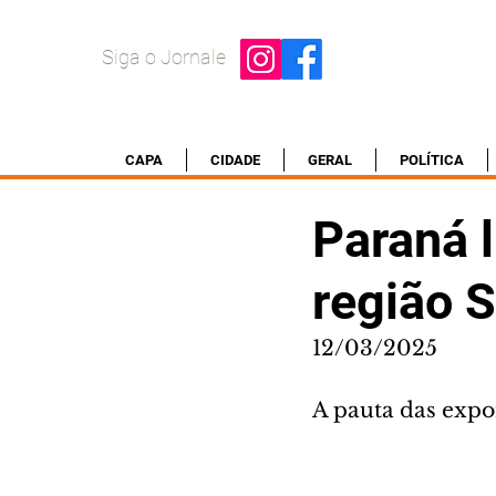
Siga o Jornale
CAPA
CIDADE
GERAL
POLÍTICA
Paraná l
região S
12/03/2025
A pauta das expo