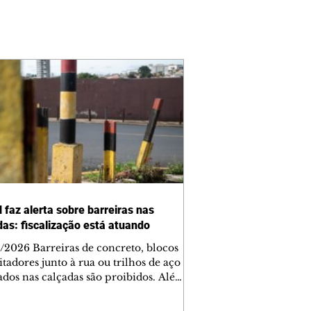
 faz alerta sobre barreiras nas
das: fiscalização está atuando
/2026 Barreiras de concreto, blocos
tadores junto à rua ou trilhos de aço
lados nas calçadas são proibidos. Além
rem obstáculos para a livre circulação
destres, essas estruturas podem causar