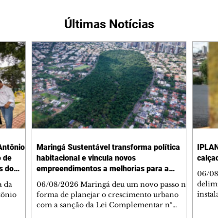
Últimas Notícias
Antônio
Maringá Sustentável transforma política
IPLAN
o de
habitacional e vincula novos
calça
s do
empreendimentos a melhorias para a
06/08
cidade
delimi
a da
06/08/2026 Maringá deu um novo passo na
insta
tônio
forma de planejar o crescimento urbano
de se
com a sanção da Lei Complementar nº
de pe
res com
1.544, que institui o Programa Maringá