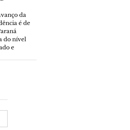
avanço da 
dência é de 
Paraná 
 do nível 
ado e 