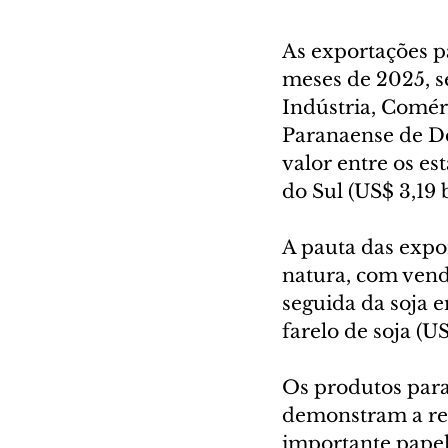
As exportações p
meses de 2025, s
Indústria, Comérc
Paranaense de De
valor entre os es
do Sul (US$ 3,19 b
A pauta das expo
natura, com vend
seguida da soja e
farelo de soja (U
Os produtos par
demonstram a rel
importante papel