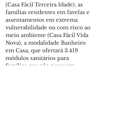
(Casa Fácil Terceira Idade), as 
famílias residentes em favelas e 
assentamentos em extrema 
vulnerabilidade ou com risco ao 
meio ambiente (Casa Fácil Vida 
Nova), a modalidade Banheiro 
em Casa, que ofertará 3.419 
módulos sanitários para 
famílias que não possuem 
banheiro ou dispõe de 
banheiros em situação 
improvisada; e a 
modalidade Paraná 
Regularizado que visa titular até 
50 mil lotes irregulares de 
famílias com renda de até três 
salários mínimos.