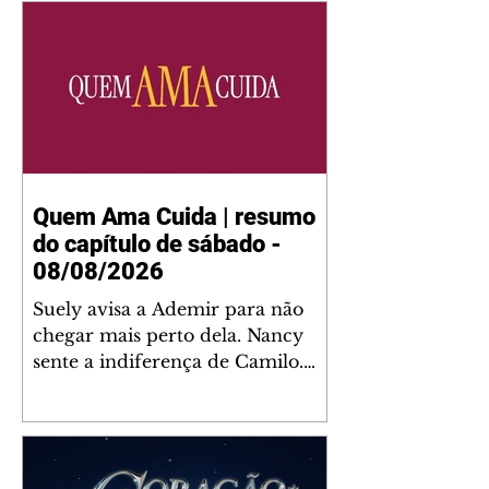
Quem Ama Cuida | resumo
do capítulo de sábado -
08/08/2026
Suely avisa a Ademir para não
chegar mais perto dela. Nancy
sente a indiferença de Camilo.
Tiago diz a Ingrid que ela não
tem competência para presidir a
joalheria. André conta a Pedro
que a associação de advogados