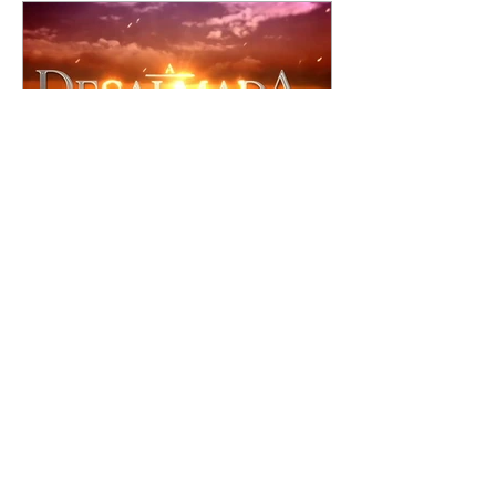
A Desalmada | resumo do
capítulo de segunda -
10/08/2026
Rafael diz a David que o melhor
será não procurar mais a
Fernanda e se casar com Isabela.
Júlia diz a Otávio que sua esposa
desconfia que ele tem uma
amante. Diante do túmulo de
Santiago, Fernanda diz que quer