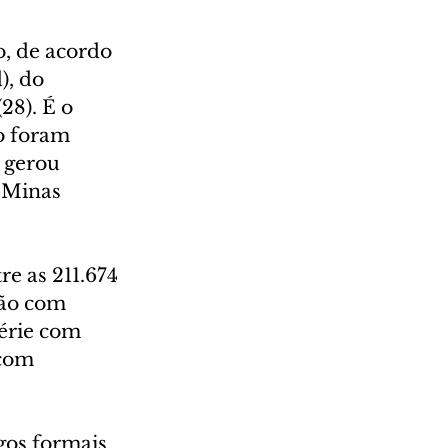
o, de acordo 
, do 
28). É o 
o foram 
 gerou 
 Minas 
e as 211.674 
ão com 
érie com 
com 
os formais 