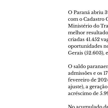
O Paraná abriu 39
com o Cadastro 
Ministério do Tra
melhor resultado
criadas 41.452 va
oportunidades no 
Gerais (52.603),
O saldo paranaens
admissões e os 1
fevereiro de 202
ajuste), a geraç
acréscimo de 5.9
No acumulado de