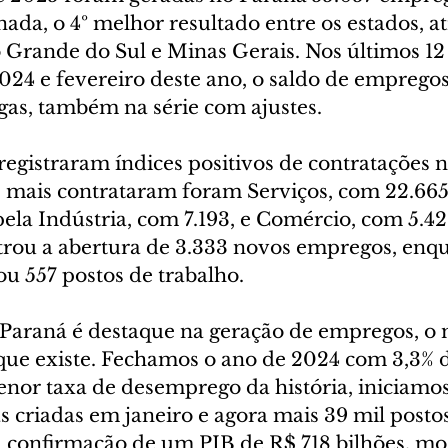
nada, o 4º melhor resultado entre os estados, a
o Grande do Sul e Minas Gerais. Nos últimos 12
24 e fevereiro deste ano, o saldo de empregos 
gas, também na série com ajustes.
registraram índices positivos de contratações 
e mais contrataram foram Serviços, com 22.665
pela Indústria, com 7.193, e Comércio, com 5.42
trou a abertura de 3.333 novos empregos, enqu
u 557 postos de trabalho.
Paraná é destaque na geração de empregos, o 
que existe. Fechamos o ano de 2024 com 3,3% 
nor taxa de desemprego da história, iniciamo
s criadas em janeiro e agora mais 39 mil postos
a confirmação de um PIB de R$ 718 bilhões, mo