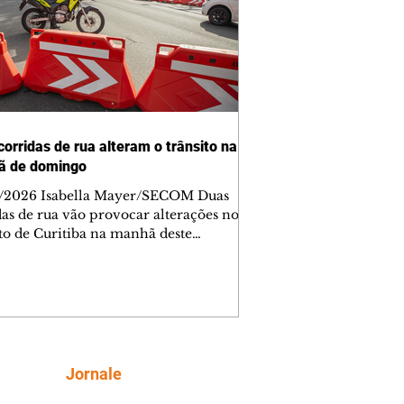
corridas de rua alteram o trânsito na
ã de domingo
/2026 Isabella Mayer/SECOM Duas
das de rua vão provocar alterações no
ito de Curitiba na manhã deste
go (9/8). As mudanças começam às
e afetam principalmente as regiões do
m das Américas e do Água Verde.
es de trânsito e monitores farão o
anhamento das provas. A orientação
a que os motoristas programem os
camentos com antecedência,
Siga
Jornale
tem a sinalização provisória e as