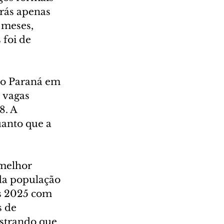
trás apenas 
 meses, 
foi de 
no Paraná em 
 vagas 
8. A 
anto que a 
melhor 
da população 
s 2025 com 
 de 
strando que 