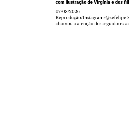
com ilustração de Virgínia e dos fi
07/08/2026
Reprodução/Instagram/@zefelipe Z
chamou a atenção dos seguidores ao
um detalhe especial de sua nova ae
O cantor compartilhou nesta quinta
6, registros do jatinho recém-adqui
mostrou que decidiu personalizar 
com uma ilustração que reúne Virg
Fonseca e os três filhos que eles ti
juntos: Maria Alice, Maria Flor e Jo
Leonardo. Na imagem, aparecem o
apelidos dos integrantes da família,
eles "Papai", "Mamãe",
Contato comercial
mmjornale@gmail.com