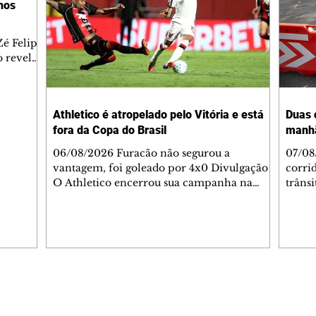
lhos
é Felipe
 revelar
ronave.
-feira,
rido e
Athletico é atropelado pelo Vitória e está
Duas 
o espaço
fora da Copa do Brasil
manh
inia
veram
06/08/2026 Furacão não segurou a
07/08
sé
vantagem, foi goleado por 4x0 Divulgação
corri
s
O Athletico encerrou sua campanha na
trâns
 entre
Copa do Brasil nesta quinta-feira (6), em
domin
uma noite infeliz em Salvador (BA). O time
5h30 
paranaense foi superado por 4×0 pelo
Jardi
Vitória, no Barradão, e viu derreter a
Agent
vantagem de dois gols que levou da Arena
acomp
da Baixada. A equipe baiana marcou dois
é par
gols em cada tempo. Renê e Erick
deslo
Editorias
Editais Certificados
balançaram a rede no primeiro. Renê e
respei