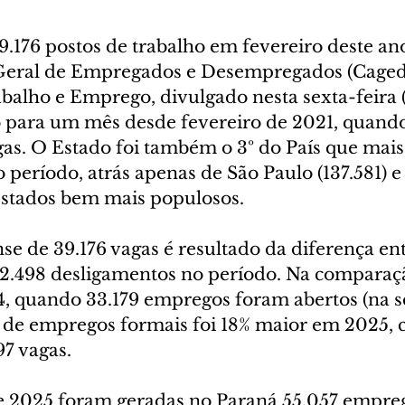
.176 postos de trabalho em fevereiro deste an
Geral de Empregados e Desempregados (Caged)
balho e Emprego, divulgado nesta sexta-feira (
 para um mês desde fevereiro de 2021, quand
gas. O Estado foi também o 3º do País que mais
período, atrás apenas de São Paulo (137.581) e
 estados bem mais populosos.
e de 39.176 vagas é resultado da diferença entr
72.498 desligamentos no período. Na comparaç
4, quando 33.179 empregos foram abertos (na s
ão de empregos formais foi 18% maior em 2025, 
97 vagas.
 2025 foram geradas no Paraná 55.057 empreg