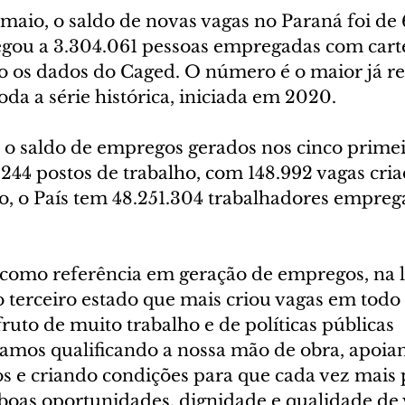
aio, o saldo de novas vagas no Paraná foi de
hegou a 3.304.061 pessoas empregadas com carte
o os dados do Caged. O número é o maior já re
da a série histórica, iniciada em 2020.
, o saldo de empregos gerados nos cinco prime
.244 postos de trabalho, com 148.992 vagas cri
o, o País tem 48.251.304 trabalhadores empre
.
como referência em geração de empregos, na l
 terceiro estado que mais criou vagas em todo o
fruto de muito trabalho e de políticas públicas 
tamos qualificando a nossa mão de obra, apoia
os e criando condições para que cada vez mais
boas oportunidades, dignidade e qualidade de v