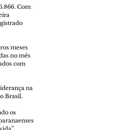
 6.866. Com 
ira 
gistrado 
iros meses 
adas no mês 
gados com 
iderança na 
 Brasil. 
ndo os 
 paranaenses 
ida”, 