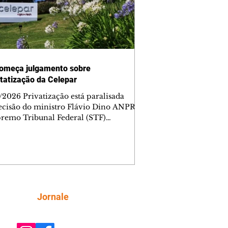
omeça julgamento sobre
tatização da Celepar
/2026 Privatização está paralisada
ecisão do ministro Flávio Dino ANPR
remo Tribunal Federal (STF)
ou nesta sexta-feira (7) o julgamento
i analisar a decisão liminar que
ndeu o processo de desestatização da
nhia de Tecnologia da Informação e
icação do Paraná (Celepar). A
e, prevista para ocorrer até o dia 18 de
, será feita no âmbito da Ação Direta
Siga
Jornale
constitucionalidade, relatada pelo
ministro Flávio Dino. A liminar fo