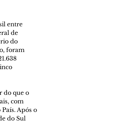
il entre 
ral de 
rio do 
o, foram 
21.638 
inco 
r do que o 
ais, com 
 País. Após o 
e do Sul 