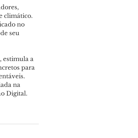
dores, 
 climático. 
icado no 
de seu 
, estimula a 
ncretos para 
ntáveis. 
iada na 
 Digital.