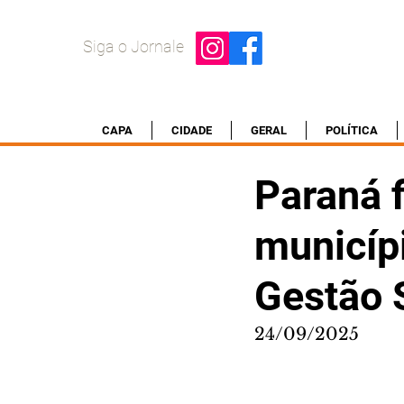
Siga o Jornale
CAPA
CIDADE
GERAL
POLÍTICA
Paraná f
municíp
Gestão 
24/09/2025