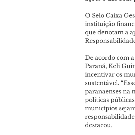
O Selo Caixa Ges
instituição fina
que denotam a ap
Responsabilidade
De acordo com a
Paraná, Keli Gui
incentivar os mu
sustentável. “Es
paranaenses na m
políticas públic
municípios sejam
responsabilidade 
destacou.