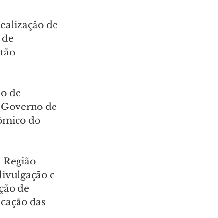
ealização de 
 de 
tão 
o de 
e Governo de 
ômico do 
 Região 
divulgação e 
ção de 
icação das 