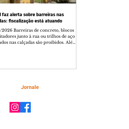
 faz alerta sobre barreiras nas
das: fiscalização está atuando
/2026 Barreiras de concreto, blocos
tadores junto à rua ou trilhos de aço
lados nas calçadas são proibidos. Além
rem obstáculos para a livre circulação
destres, essas estruturas podem causar
rar acidentes de trânsito — e os
ietários dos imóveis podem ser
sabilizados. O alerta é do Instituto de
isa e Planejamento de Ponta Grossa
), que está intensificando a
Siga
Jornale
ização sobre as calçadas, o que inclui
 barreiras. Um ca