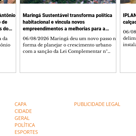
Antônio
Maringá Sustentável transforma política
IPLAN
o de
habitacional e vincula novos
calça
s do
empreendimentos a melhorias para a
06/08
cidade
delimi
a da
06/08/2026 Maringá deu um novo passo na
insta
tônio
forma de planejar o crescimento urbano
de se
com a sanção da Lei Complementar nº
de pe
res com
1.544, que institui o Programa Maringá
ou pio
Dr.
Sustentável. A nova legislação estabelece
propr
regras para a criação de Zonas Especiais de
respon
ra, 6. O
Interesse Social (Zeis) e cria um modelo
Pesqu
liam as
que une produção de moradias, ocupação
(IPLAN
inteligente do território e melhorias que
Editorias
Editais Certificados
fiscal
s
beneficiam toda a população. O principal
essas
avanço da lei é mudar a lógica de concessão
CAPA
PUBLICIDADE LEGAL
 as
de benefícios urbanísticos frente
CIDADE
GERAL
POLÍTICA
ESPORTES