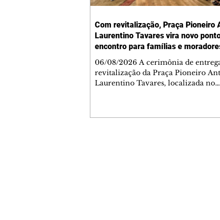
Com revitalização, Praça Pioneiro 
Laurentino Tavares vira novo pont
encontro para famílias e moradore
Jardim Liberdade
06/08/2026 A cerimônia de entreg
revitalização da Praça Pioneiro An
Laurentino Tavares, localizada no
cruzamento da Avenida dos Palma
as ruas Laudelino Pedro da Silva e 
Chrisóstomo Capinan, no Jardim
Liberdade, ocorreu nesta quinta-fei
espaço recebeu melhorias que amp
opções de lazer e convivência da
Contato comercial
comunidade, tornando a praça mai
mmjornale@gmail.com
acessível, segura e confortável para
Telefone: (41) 99978-9956
moradores de todas as idades. Entre
intervenções estão a instalação d
Redação
E-mail:
redacaojornale@gmail.com