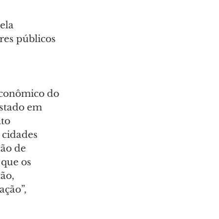
ela 
res públicos 
conômico do 
Estado em 
to 
 cidades 
ão de 
que os 
ão, 
ação”, 