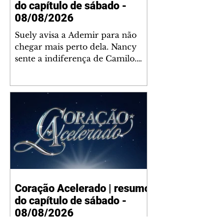
do capítulo de sábado -
08/08/2026
Suely avisa a Ademir para não
chegar mais perto dela. Nancy
sente a indiferença de Camilo.
Tiago diz a Ingrid que ela não
tem competência para presidir a
joalheria. André conta a Pedro
que a associação de advogados
expulsou Ademir. Laurentino
contrata Adriana para servir no
restaurante. Adriana vê Pedro e
Bruna no restaurante. Bruna
provoca Adriana. Dora pede
ajuda a André para marcar um
Coração Acelerado | resumo
encontro com Suely. Adriana diz
do capítulo de sábado -
a Lyris que está feliz trabalhando
no restaurante de Nanc
08/08/2026