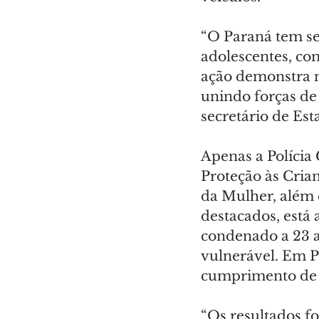
“O Paraná tem se
adolescentes, com
ação demonstra n
unindo forças de 
secretário de Es
Apenas a Polícia
Proteção às Crian
da Mulher, além d
destacados, está
condenado a 23 a
vulnerável. Em P
cumprimento de u
“Os resultados f