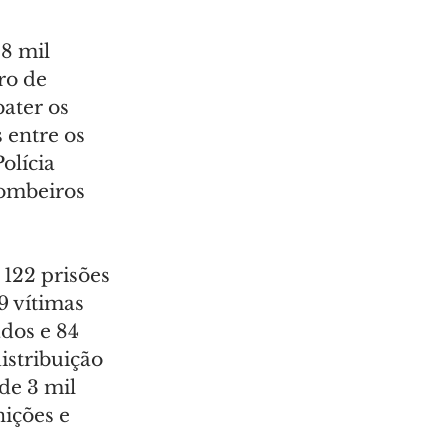
8 mil 
o de 
ater os 
 entre os 
olícia 
Bombeiros 
122 prisões 
9 vítimas 
dos e 84 
stribuição 
de 3 mil 
ições e 