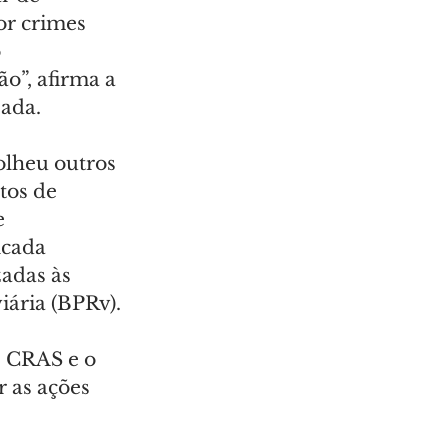
or crimes 
 
”, afirma a 
zada.
colheu outros 
tos de 
e 
icada 
adas às 
iária (BPRv).
, CRAS e o 
as ações 