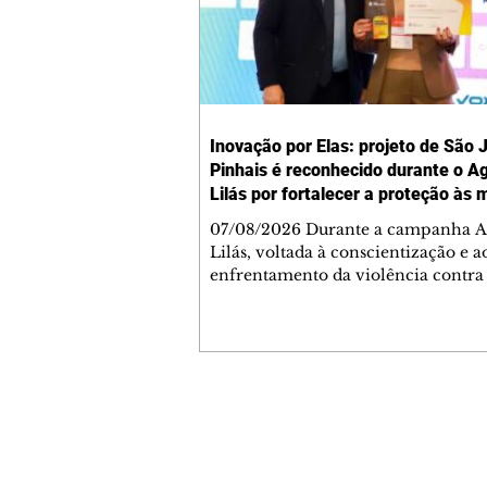
Inovação por Elas: projeto de São 
Pinhais é reconhecido durante o A
Lilás por fortalecer a proteção às 
07/08/2026 Durante a campanha A
Lilás, voltada à conscientização e a
enfrentamento da violência contra
mulher, São José dos Pinhais rece
importante reconhecimento estadua
políticas públicas desenvolvidas na
prefeita Nina Singer foi premiada
Prefeito Inovador 2026, durante o 1
Congresso Paranaense de Cidades Di
Contato comercial
Inteligentes, pelo projeto “Inovaçã
mmjornale@gmail.com
Elas: Integração Tecnológica e Ges
Telefone: (41) 99978-9956
Humanizada no Enfrentamento à V