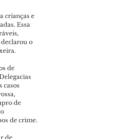
 crianças e 
adas. Essa 
áveis, 
 declarou o 
xeira.
os de 
Delegacias 
 casos 
ossa, 
upro de 
o 
os de crime.
r de 