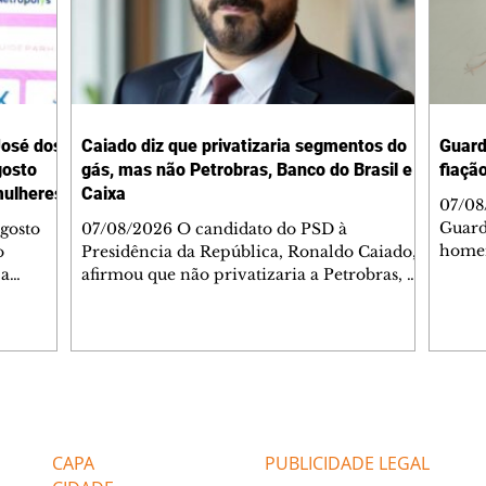
José dos
Caiado diz que privatizaria segmentos do
Guard
gosto
gás, mas não Petrobras, Banco do Brasil e
fiaçã
mulheres
Caixa
07/08/
Guard
gosto
07/08/2026 O candidato do PSD à
homem
o
Presidência da República, Ronaldo Caiado,
semáf
 a
afirmou que não privatizaria a Petrobras, o
Engen
beu um
Banco do Brasil e a Caixa Econômica
Franc
l pelas
Federal, mas admitiu a privatização de
GM fo
 área. A
segmentos do gás, se eleito. As declarações
atend
 com o
ocorreram nesta sexta-feira, 7, durante
Quand
1º
sabatina da GloboNews. Ao ser questionado
havia
gitais e
sobre vender partes da Petrobras, Caiado
Editorias
Editais Certificados
apont
o por
respondeu: "Depende. A Petrobras está
verifi
tão
deixando muito a desejar na área de gás".
CAPA
PUBLICIDADE LEGAL
iolência
Em seguida, afirmou: "Agora, você não po