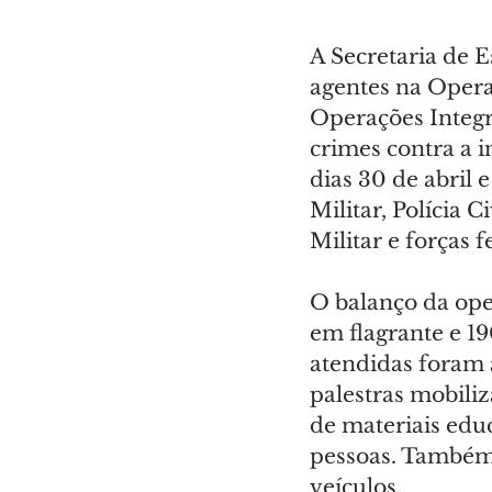
A Secretaria de 
agentes na Oper
Operações Integr
crimes contra a i
dias 30 de abril 
Militar, Polícia C
Militar e forças f
O balanço da oper
em flagrante e 19
atendidas foram 
palestras mobili
de materiais edu
pessoas. Também 
veículos.