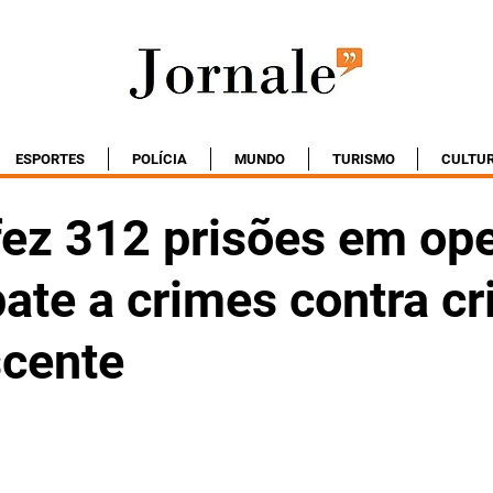
ESPORTES
POLÍCIA
MUNDO
TURISMO
CULTU
fez 312 prisões em op
ate a crimes contra cr
scente