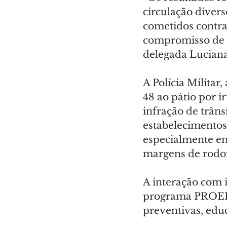
circulação diver
cometidos contra
compromisso de p
delegada Luciana
A Polícia Militar
48 ao pátio por i
infração de trânsi
estabelecimentos 
especialmente em
margens de rodov
A interação com 
programa PROERD
preventivas, educ