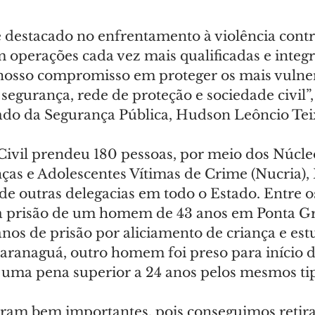
 destacado no enfrentamento à violência contra
 operações cada vez mais qualificadas e integr
osso compromisso em proteger os mais vulner
segurança, rede de proteção e sociedade civil”,
tado da Segurança Pública, Hudson Leôncio Tei
 Civil prendeu 180 pessoas, por meio dos Núcle
ças e Adolescentes Vítimas de Crime (Nucria), 
e outras delegacias em todo o Estado. Entre os
 a prisão de um homem de 43 anos em Ponta Gr
nos de prisão por aliciamento de criança e est
aranaguá, outro homem foi preso para início d
ma pena superior a 24 anos pelos mesmos tip
oram bem importantes, pois conseguimos retira