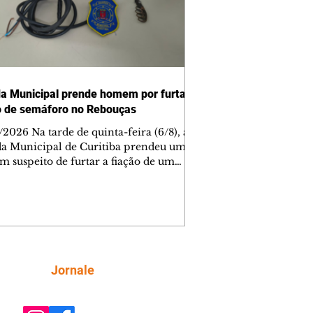
a Municipal prende homem por furtar
o de semáforo no Rebouças
2026 Na tarde de quinta-feira (6/8), a
a Municipal de Curitiba prendeu um
 suspeito de furtar a fiação de um
oro no cruzamento das ruas
heiros Rebouças e Comendador
o, no bairro Rebouças. Uma equipe da
i acionada pelo Núcleo Matriz para
er a uma denúncia de furto no local.
o os guardas chegaram, o suspeito já
 sido detido por populares, que o
Siga
Jornale
aram como autor do crime. Durante a
cação, os agentes constataram que o s