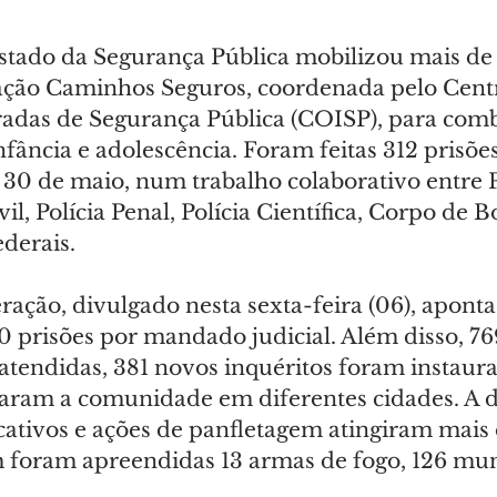
Estado da Segurança Pública mobilizou mais de 
ação Caminhos Seguros, coordenada pelo Centr
adas de Segurança Pública (COISP), para comb
nfância e adolescência. Foram feitas 312 prisões
e 30 de maio, num trabalho colaborativo entre P
ivil, Polícia Penal, Polícia Científica, Corpo de 
ederais.
ação, divulgado nesta sexta-feira (06), aponta 
0 prisões por mandado judicial. Além disso, 76
atendidas, 381 novos inquéritos foram instaura
zaram a comunidade em diferentes cidades. A di
cativos e ações de panfletagem atingiram mais 
foram apreendidas 13 armas de fogo, 126 mun