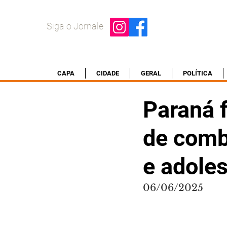
Siga o Jornale
CAPA
CIDADE
GERAL
POLÍTICA
Paraná 
de comb
e adole
06/06/2025