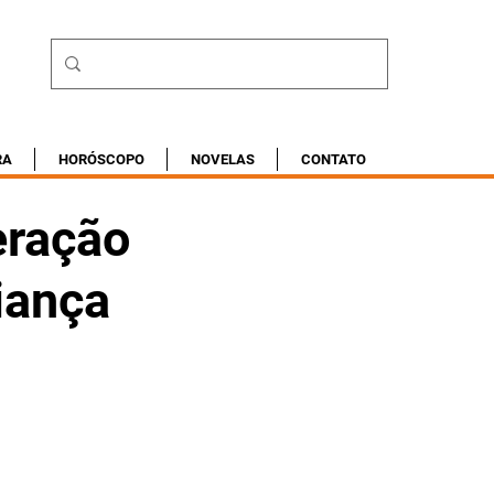
RA
HORÓSCOPO
NOVELAS
CONTATO
eração
iança