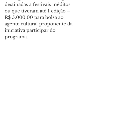
destinadas a festivais inéditos 
ou que tiveram até 1 edição – 
R$ 5.000,00 para bolsa ao 
agente cultural proponente da 
iniciativa participar do 
programa.
- Categoria Pinha: 25 vagas 
destinadas a festivais que 
tiverem entre 2 e 12 edições – 
R$ 250.000,00 para o agente 
cultural produzir a próxima 
edição do festival, conforme 
proposta.
- Categoria Araucária: 8 vagas 
destinada a festivais com mais 
de 13 edições - R$ 300.000,00 - 