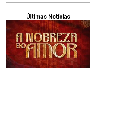
Últimas Notícias
A Nobreza do Amor |
resumo do capítulo de sexta
- 07/08/2026
Omar afirma a Tonho que lutará
pelo amor de Alika. Salma
repreende Miguel e Fátima por
terem sido rudes com Omar.
Maria Helena aconselha Manoel