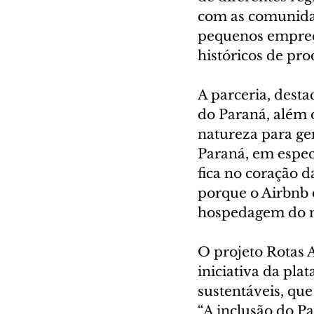
com as comunidad
pequenos empreen
históricos de pr
A parceria, dest
do Paraná, além d
natureza para ge
Paraná, em espec
fica no coração d
porque o Airbnb 
hospedagem do m
O projeto Rotas A
iniciativa da pl
sustentáveis, que
“A inclusão do P