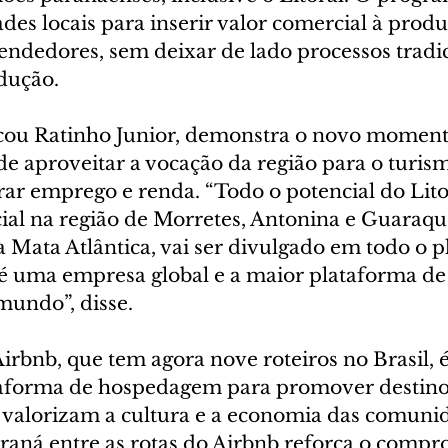
es locais para inserir valor comercial à produ
dedores, sem deixar de lado processos tradic
odução.
acou Ratinho Junior, demonstra o novo momento
e aproveitar a vocação da região para o turis
rar emprego e renda. “Todo o potencial do Lito
ial na região de Morretes, Antonina e Guaraqu
a Mata Atlântica, vai ser divulgado em todo o pl
é uma empresa global e a maior plataforma de
undo”, disse.
irbnb, que tem agora nove roteiros no Brasil, 
ataforma de hospedagem para promover destino
 valorizam a cultura e a economia das comunid
araná entre as rotas do Airbnb reforça o compr