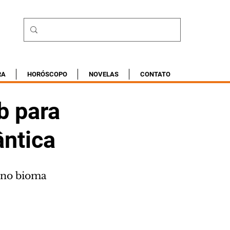
RA
HORÓSCOPO
NOVELAS
CONTATO
b para
ântica
s no bioma