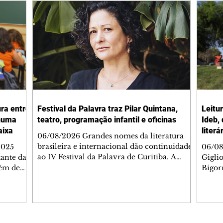
ura entre
Festival da Palavra traz Pilar Quintana,
Leitu
nhuma
teatro, programação infantil e oficinas
Ideb,
aixa
literá
06/08/2026 Grandes nomes da literatura
brasileira e internacional dão continuidade
2025
06/08
ao IV Festival da Palavra de Curitiba. A
ante da
Gigli
programação gratuita para a sexta-feira
lém de
Bigorr
(7/8) inclui oficinas, bate-papos, peças de
apitais
biblio
teatro, exposições e mesas-redondas. Um
ao 5º), a
quint
dos destaques é a participação da escritora
enho
proce
colombiana Pilar Quintana, que estará no
.
depoi
teatro do Memorial de Curitiba, às 20h.
dos do
probl