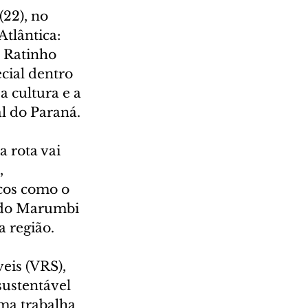
22), no 
tlântica: 
 Ratinho 
cial dentro 
 cultura e a 
l do Paraná.
 rota vai 
 
cos como o 
 do Marumbi 
 região.
eis (VRS), 
ustentável 
ma trabalha 