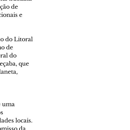
ção de 
ionais e 
 do Litoral 
mo de 
ral do 
eçaba, que 
aneta, 
 
é uma 
s 
ades locais. 
omisso da 