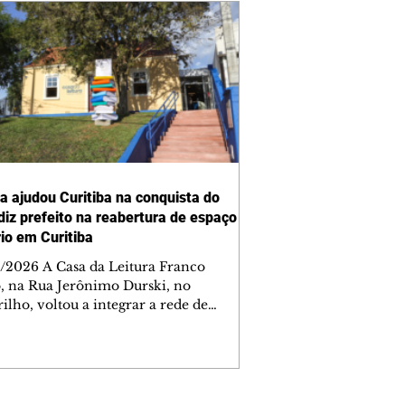
ra ajudou Curitiba na conquista do
 diz prefeito na reabertura de espaço
rio em Curitiba
/2026 A Casa da Leitura Franco
o, na Rua Jerônimo Durski, no
ilho, voltou a integrar a rede de
tecas de bairros de Curitiba nesta
a-feira (6/8), após passar por amplo
sso de restauro e ampliação. Reaberto
s de mais de 15 anos fechado por
emas estruturais, o local é um