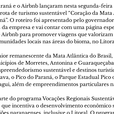
aná e o Airbnb lançaram nesta segunda-feira (
 rota de turismo sustentável “Coração da Mata A
ná”. O roteiro foi apresentado pelo governador
es da empresa e vai contar com uma página espe
 Airbnb para promover viagens que valorizam a
unidades locais nas áreas do bioma, no Litora
or remanescente da Mata Atlântica do Brasil, a
icípios de Morretes, Antonina e Guaraqueçaba,
preendedorismo sustentável e destinos turísti
va, o Pico do Paraná, o Parque Estadual Pico
ragui, além de empreendimentos particulares na
parte do programa Vocações Regionais Sustentáv
, que incentiva o desenvolvimento econômico s
iões paranaenses, inclusive o Litoral. O progra