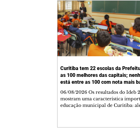
Curitiba tem 22 escolas da Prefeit
as 100 melhores das capitais; ne
está entre as 100 com nota mais b
06/08/2026 Os resultados do Ideb 
mostram uma característica import
educação municipal de Curitiba: a
apresentar a melhor nota entre as c
brasileiras (6,9) nos anos iniciais (1º 
cidade tem uma rede com desemp
consistente em todas as suas escolas
Levantamento feito a partir dos da