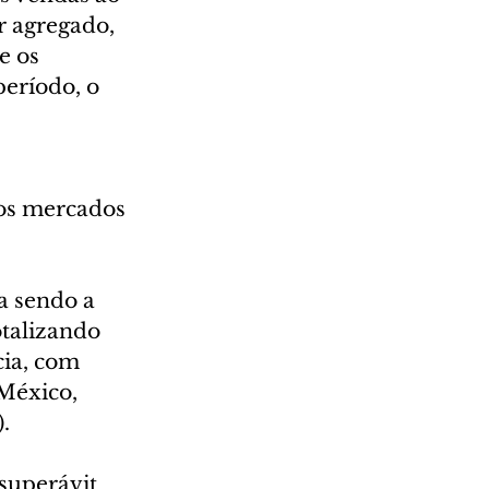
 agregado, 
e os 
eríodo, o 
 
os mercados 
a sendo a 
talizando 
ia, com 
 México, 
.
superávit 