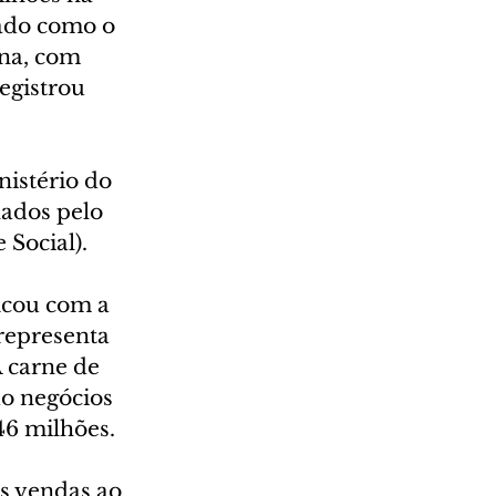
tado como o 
na, com 
egistrou 
istério do 
ados pelo 
Social).
icou com a 
representa 
 carne de 
o negócios 
46 milhões.
s vendas ao 