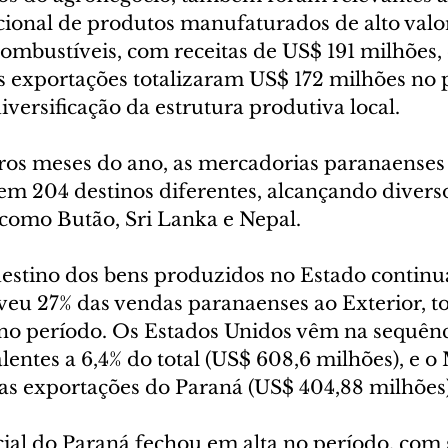
ional de produtos manufaturados de alto valor
ombustíveis, com receitas de US$ 191 milhões, 
s exportações totalizaram US$ 172 milhões no p
iversificação da estrutura produtiva local.
ros meses do ano, as mercadorias paranaenses
 204 destinos diferentes, alcançando divers
 como Butão, Sri Lanka e Nepal.
destino dos bens produzidos no Estado continu
veu 27% das vendas paranaenses ao Exterior, to
 no período. Os Estados Unidos vêm na sequênc
lentes a 6,4% do total (US$ 608,6 milhões), e o
das exportações do Paraná (US$ 404,88 milhões)
ial do Paraná fechou em alta no período, com 