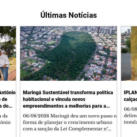
Últimas Notícias
Antônio
Maringá Sustentável transforma política
IPLAN
o de
habitacional e vincula novos
calça
s do
empreendimentos a melhorias para a
06/08
cidade
delimi
a da
06/08/2026 Maringá deu um novo passo na
insta
tônio
forma de planejar o crescimento urbano
de se
com a sanção da Lei Complementar nº
de pe
res com
1.544, que institui o Programa Maringá