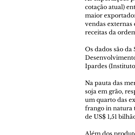
cotação atual) e
maior exportador
vendas externas d
receitas da ordem
Os dados são da S
Desenvolvimento,
Ipardes (Institu
Na pauta das mer
soja em grão, res
um quarto das ex
frango in natura
de US$ 1,51 bilhã
Além dos produto