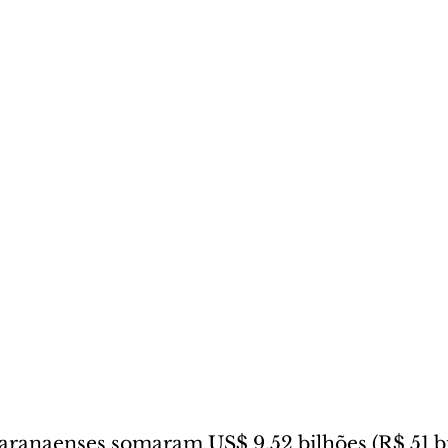
aranaenses somaram US$ 9,52 bilhões (R$ 51 bi