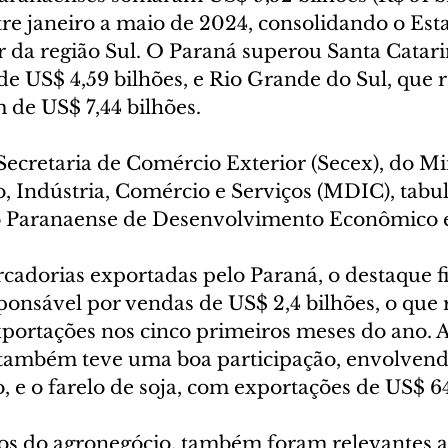
ntre janeiro a maio de 2024, consolidando o Es
 da região Sul. O Paraná superou Santa Catari
e US$ 4,59 bilhões, e Rio Grande do Sul, que r
 de US$ 7,44 bilhões.
ecretaria de Comércio Exterior (Secex), do Min
 Indústria, Comércio e Serviços (MDIC), tabul
to Paranaense de Desenvolvimento Econômico e 
cadorias exportadas pelo Paraná, o destaque f
ponsável por vendas de US$ 2,4 bilhões, o que 
portações nos cinco primeiros meses do ano. A
 também teve uma boa participação, envolvend
o, e o farelo de soja, com exportações de US$ 6
s do agronegócio, também foram relevantes a