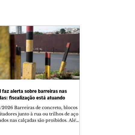
 faz alerta sobre barreiras nas
das: fiscalização está atuando
/2026 Barreiras de concreto, blocos
tadores junto à rua ou trilhos de aço
lados nas calçadas são proibidos. Além
rem obstáculos para a livre circulação
destres, essas estruturas podem causar