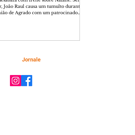
desabafa com Irene sobre Naiane. Sem
r, João Raul causa um tumulto durante
nião de Agrado com um patrocinador.
orienta Osmar a seguir Cinara, que
be a movimentação e alerta Ronei.
res confronta Cinara sobre a
imação com Ronei. Eduarda pensa
dir a Valéria para ficar com Sol. Gael
e terminar com Naiane. João Raul
ta para Agrado que não está
Siga
Jornale
guindo conviver com seu sucesso, e
na o relacionamento dos dois.