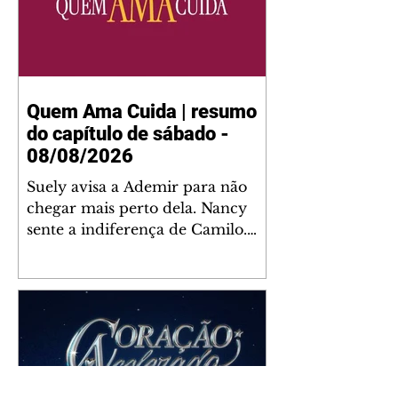
Quem Ama Cuida | resumo
do capítulo de sábado -
08/08/2026
Suely avisa a Ademir para não
chegar mais perto dela. Nancy
sente a indiferença de Camilo.
Tiago diz a Ingrid que ela não
tem competência para presidir a
joalheria. André conta a Pedro
que a associação de advogados
expulsou Ademir. Laurentino
contrata Adriana para servir no
restaurante. Adriana vê Pedro e