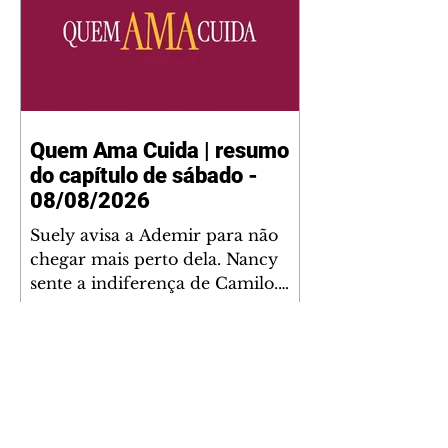
Quem Ama Cuida | resumo
do capítulo de sábado -
08/08/2026
Suely avisa a Ademir para não
chegar mais perto dela. Nancy
sente a indiferença de Camilo.
Tiago diz a Ingrid que ela não
tem competência para presidir a
joalheria. André conta a Pedro
que a associação de advogados
expulsou Ademir. Laurentino
contrata Adriana para servir no