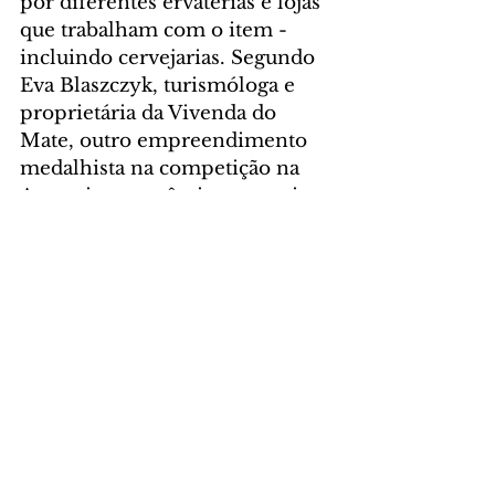
por diferentes ervaterias e lojas 
que trabalham com o item - 
incluindo cervejarias. Segundo 
Eva Blaszczyk, turismóloga e 
proprietária da Vivenda do 
Mate, outro empreendimento 
medalhista na competição na 
Argentina, o prêmio traz mais 
visibilidade turística ao local.
“Reforça a excelência da erva-
mate produzida na região, 
fortalecendo nossa identidade 
ervateira e abrindo novas 
oportunidades. Também ajuda a 
posicionar São Mateus do Sul 
como um destino turístico 
especial, mostrando que 