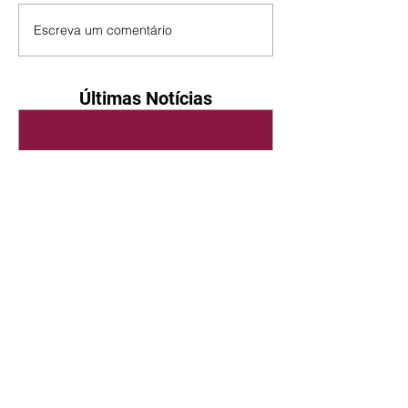
Escreva um comentário
Últimas Notícias
Quem Ama Cuida | resumo
do capítulo de sábado -
08/08/2026
Suely avisa a Ademir para não
chegar mais perto dela. Nancy