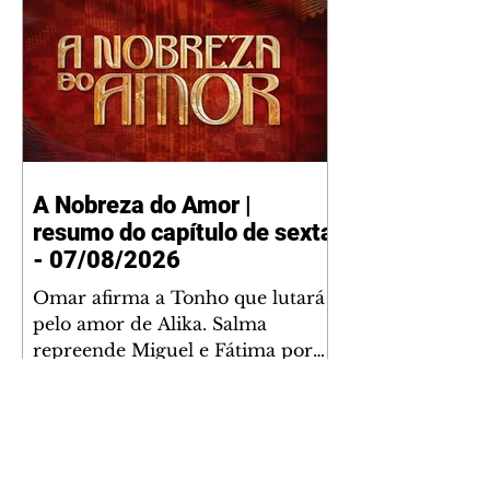
A Nobreza do Amor |
resumo do capítulo de sexta
- 07/08/2026
Omar afirma a Tonho que lutará
pelo amor de Alika. Salma
repreende Miguel e Fátima por
terem sido rudes com Omar.
Maria Helena aconselha Manoel
sobre seu namoro com Ana
Maria. Pressionado, Bakari revela
a Jendal que Chinua esteve em