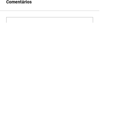
Comentários
Escreva um comentário
Últimas Notícias
Quem Ama Cuida | resumo
do capítulo de sábado -
08/08/2026