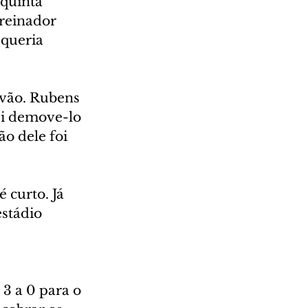
quinta 
reinador 
queria 
 vão. Rubens 
ei demove-lo 
o dele foi 
 curto. Já 
estádio 
3 a 0 para o 