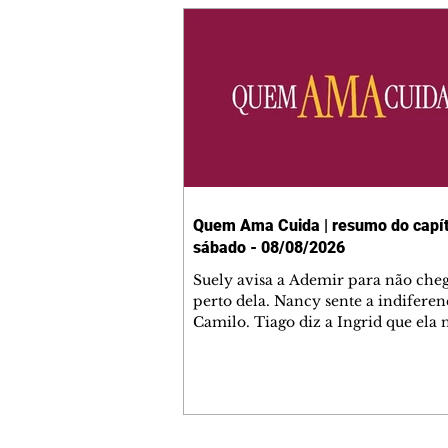
Quem Ama Cuida | resumo do capít
sábado - 08/08/2026
Suely avisa a Ademir para não che
perto dela. Nancy sente a indiferen
Camilo. Tiago diz a Ingrid que ela
competência para presidir a joalher
André conta a Pedro que a associaç
advogados expulsou Ademir. Laure
contrata Adriana para servir no
restaurante. Adriana vê Pedro e Br