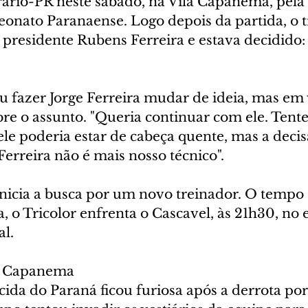
rário-PR neste sábado, na Vila Capanema, pela 
nato Paranaense. Logo depois da partida, o t
presidente Rubens Ferreira e estava decidido: 
ou fazer Jorge Ferreira mudar de ideia, mas em
bre o assunto. "Queria continuar com ele. Tent
ele poderia estar de cabeça quente, mas a decisã
 Ferreira não é mais nosso técnico".
icia a busca por um novo treinador. O tempo é
a, o Tricolor enfrenta o Cascavel, às 21h30, no 
l.
a Capanema
ida do Paraná ficou furiosa após a derrota por 