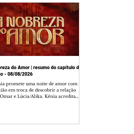
reza do Amor | resumo do capítulo de
o - 08/08/2026
nia promete uma noite de amor com
tião em troca de descobrir a relação
 Omar e Lúcia/Alika. Kênia acredita
inta esteja mesmo ao lado de Jendal, e
o convite para jantar com os dois.
 desabafa com Casemiro e conta que
ília de Lúcia/Alika tem uma dívida
mar. Ana Maria vai à casa de Manoel