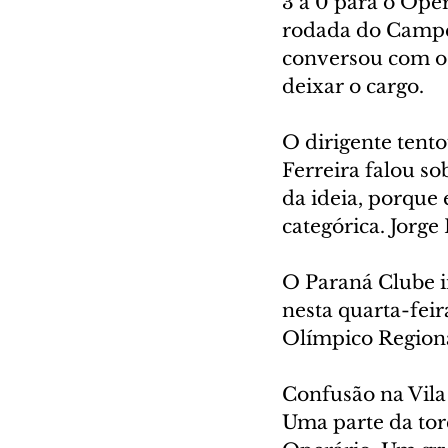
3 a 0 para o Ope
rodada do Campeo
conversou com o 
deixar o cargo.
O dirigente tent
Ferreira falou so
da ideia, porque 
categórica. Jorge
O Paraná Clube in
nesta quarta-feir
Olímpico Regiona
Confusão na Vil
Uma parte da torc