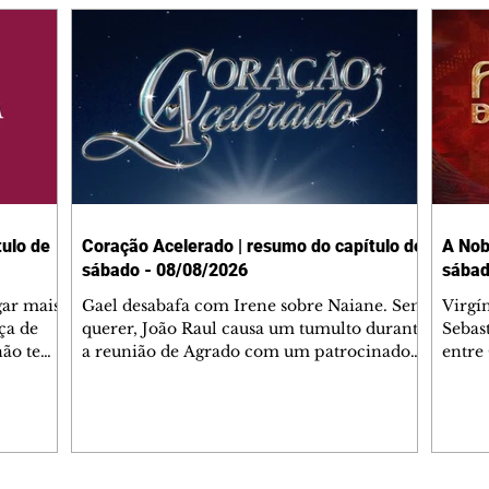
ulo de
Coração Acelerado | resumo do capítulo de
A Nob
sábado - 08/08/2026
sábad
gar mais
Gael desabafa com Irene sobre Naiane. Sem
Virgí
ça de
querer, João Raul causa um tumulto durante
Sebas
 não tem
a reunião de Agrado com um patrocinador.
entre
ia.
Zilá orienta Osmar a seguir Cinara, que
que B
ão de
percebe a movimentação e alerta Ronei.
nega 
ntino
Palhares confronta Cinara sobre a
Tonho
aproximação com Ronei. Eduarda pensa
a fam
una no
em pedir a Valéria para ficar com Sol. Gael
com O