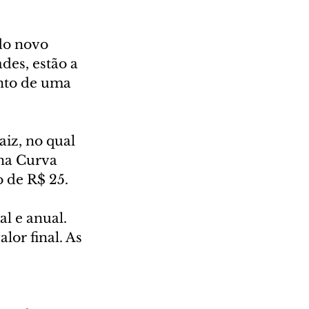
do novo 
des, estão a 
nto de uma 
aiz, no qual 
 na Curva 
o de R$ 25. 
l e anual. 
lor final. As 