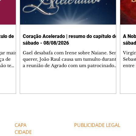
ulo de
Coração Acelerado | resumo do capítulo de
A Nob
sábado - 08/08/2026
sábad
gar mais
Gael desabafa com Irene sobre Naiane. Sem
Virgí
ça de
querer, João Raul causa um tumulto durante
Sebas
 não tem
a reunião de Agrado com um patrocinador.
entre
ia.
Zilá orienta Osmar a seguir Cinara, que
que B
ão de
percebe a movimentação e alerta Ronei.
nega 
ntino
Palhares confronta Cinara sobre a
Tonho
aproximação com Ronei. Eduarda pensa
a fam
una no
em pedir a Valéria para ficar com Sol. Gael
com O
a. Dora
decide terminar com Naiane. João Raul
e é d
m
inventa para Agrado que não está
comen
Editorias
Editais Certificados
Lyris
conseguindo conviver com seu sucesso, e
tungs
urante de
termina o relacionamento dos dois.
Dióge
CAPA
PUBLICIDADE LEGAL
CIDADE