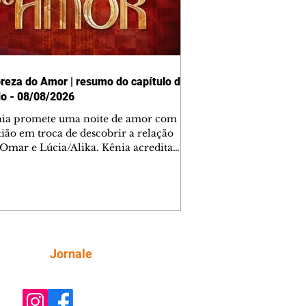
reza do Amor | resumo do capítulo de
o - 08/08/2026
nia promete uma noite de amor com
tião em troca de descobrir a relação
 Omar e Lúcia/Alika. Kênia acredita
inta esteja mesmo ao lado de Jendal, e
o convite para jantar com os dois.
 desabafa com Casemiro e conta que
ília de Lúcia/Alika tem uma dívida
mar. Ana Maria vai à casa de Manoel
estratada por Fortunato. José e Omar
tam sobre a possível jazida de
Siga
Jornale
tênio na região. Virgínia provoca
nes na frente de Marta. Binta s