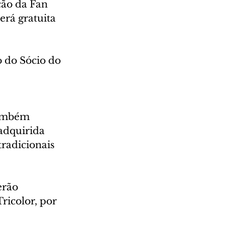
ção da Fan 
erá gratuita 
o do Sócio do 
também 
adquirida 
radicionais 
erão 
icolor, por 