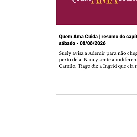
Quem Ama Cuida | resumo do capít
sábado - 08/08/2026
Suely avisa a Ademir para não che
perto dela. Nancy sente a indiferen
Camilo. Tiago diz a Ingrid que ela
competência para presidir a joalher
André conta a Pedro que a associaç
advogados expulsou Ademir. Laure
contrata Adriana para servir no
restaurante. Adriana vê Pedro e Br
restaurante. Bruna provoca Adrian
pede ajuda a André para marcar u
Contato comercial
encontro com Suely. Adriana diz a 
mmjornale@gmail.com
que está feliz trabalhando no resta
Telefone: (41) 99978-9956
Nanc