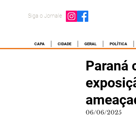
Siga o Jornale
CAPA
CIDADE
GERAL
POLÍTICA
Paraná 
exposiç
ameaçado
06/06/2025