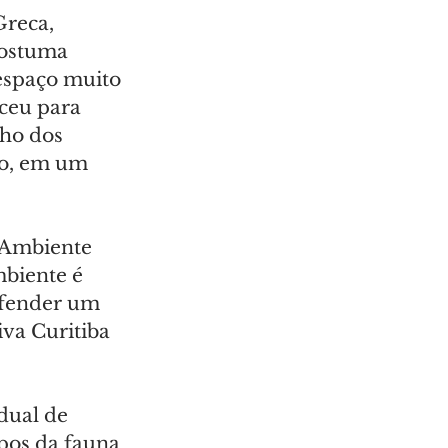
reca, 
costuma 
espaço muito 
ceu para 
ho dos 
to, em um 
 Ambiente 
biente é 
efender um 
va Curitiba 
dual de 
pos da fauna 