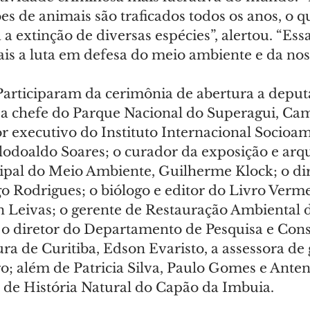
s de animais são traficados todos os anos, o qu
a extinção de diversas espécies”, alertou. “Ess
ais a luta em defesa do meio ambiente e da nos
Participaram da cerimônia de abertura a deput
a chefe do Parque Nacional do Superagui, Cam
or executivo do Instituto Internacional Socioam
odoaldo Soares; o curador da exposição e arqu
ipal do Meio Ambiente, Guilherme Klock; o dir
o Rodrigues; o biólogo e editor do Livro Verme
n Leivas; o gerente de Restauração Ambiental d
o diretor do Departamento de Pesquisa e Cons
ra de Curitiba, Edson Evaristo, a assessora de 
o; além de Patricia Silva, Paulo Gomes e Anten
 de História Natural do Capão da Imbuia.