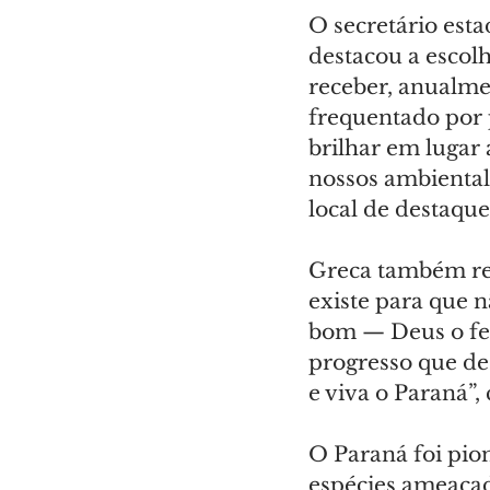
O secretário est
destacou a escol
receber, anualmen
frequentado por 
brilhar em lugar 
nossos ambientali
local de destaque
Greca também res
existe para que 
bom — Deus o fez
progresso que des
e viva o Paraná”,
O Paraná foi pion
espécies ameaçad