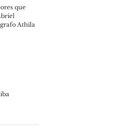
ores que 
briel 
rafo Athila 
tiba