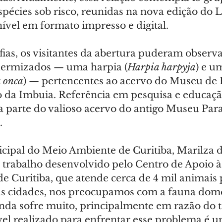
espécies sob risco, reunidas na nova edição do L
ível em formato impresso e digital.
ias, os visitantes da abertura puderam observa
dermizados — uma harpia (
Harpia harpyja
) e u
 onca
) — pertencentes ao acervo do Museu de H
 da Imbuia. Referência em pesquisa e educaçã
 parte do valioso acervo do antigo Museu Par
.
icipal do Meio Ambiente de Curitiba, Marilza
 trabalho desenvolvido pelo Centro de Apoio à
de Curitiba, que atende cerca de 4 mil animais 
as cidades, nos preocupamos com a fauna domé
inda sofre muito, principalmente em razão do tr
vel realizado para enfrentar esse problema é 