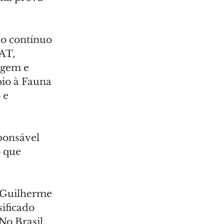
o contínuo 
AT, 
agem e 
oio à Fauna 
 e 
ponsável 
 que 
 Guilherme 
ificado 
o Brasil, 