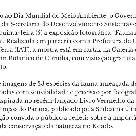
ao Dia Mundial do Meio Ambiente, o Govern
 da Secretaria do Desenvolvimento Sustentável 
uinta-feira (5) a exposição fotográfica “Faun
”. Realizada em parceria com a Prefeitura de Cu
Terra (IAT), a mostra está em cartaz na Galeria
im Botânico de Curitiba, com visitação gratuita
to.
ne imagens de 33 espécies da fauna ameaçada de
radas com sensibilidade e precisão por fotógraf
nspirada no recém-lançado Livro Vermelho da
nção do Paraná, publicado pela Sedest na últi
ição convida o público a refletir sobre a import
 da conservação da natureza no Estado.