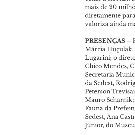
mais de 20 milhõe
diretamente para 
valoriza ainda m
PRESENÇAS 
– 
Márcia Huçulak; 
Lugarini; o diret
Chico Mendes, Cl
Secretaria Munic
da Sedest, Rodrig
Peterson Trevisa
Mauro Scharnik; 
Fauna da Prefeitu
Sedest, Ana Castr
Júnior, do Museu