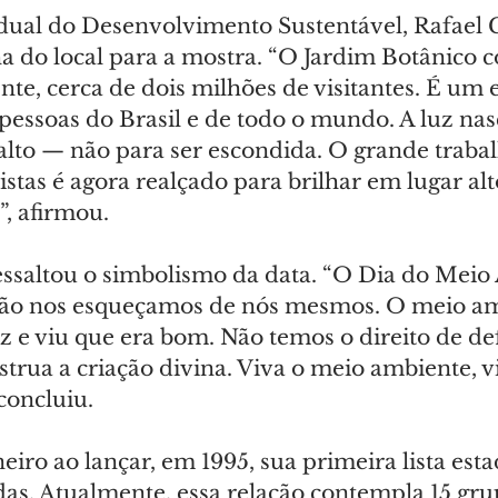
adual do Desenvolvimento Sustentável, Rafael G
ha do local para a mostra. “O Jardim Botânico 
te, cerca de dois milhões de visitantes. É um 
pessoas do Brasil e de todo o mundo. A luz nas
alto — não para ser escondida. O grande trabal
stas é agora realçado para brilhar em lugar al
”, afirmou.
saltou o simbolismo da data. “O Dia do Meio
não nos esqueçamos de nós mesmos. O meio am
 e viu que era bom. Não temos o direito de d
trua a criação divina. Viva o meio ambiente, vi
 concluiu.
eiro ao lançar, em 1995, sua primeira lista esta
as. Atualmente, essa relação contempla 15 gru