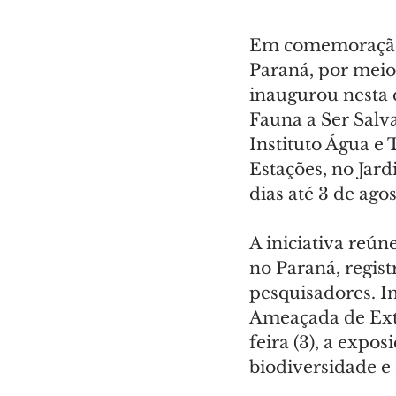
Em comemoração 
Paraná, por meio
inaugurou nesta q
Fauna a Ser Salva
Instituto Água e 
Estações, no Jard
dias até 3 de agos
A iniciativa reú
no Paraná, regist
pesquisadores. I
Ameaçada de Exti
feira (3), a expos
biodiversidade e