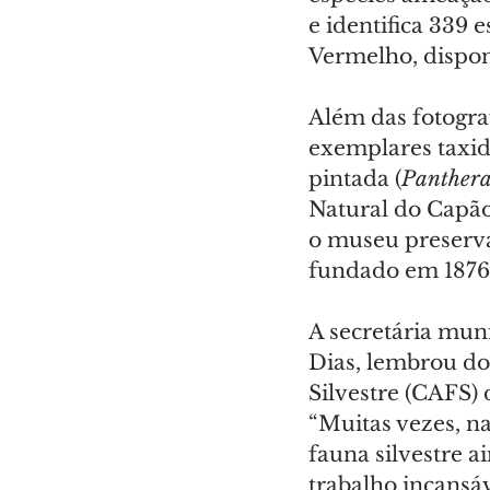
e identifica 339 
Vermelho, dispon
Além das fotograf
exemplares taxi
pintada (
Panthera
Natural do Capão
o museu preserva
fundado em 1876
A secretária mun
Dias, lembrou do
Silvestre (CAFS) 
“Muitas vezes, n
fauna silvestre a
trabalho incansá