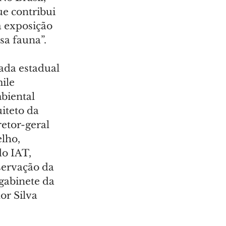
e contribui 
a exposição 
sa fauna”.
ada estadual 
ile 
biental 
iteto da 
etor-geral 
lho, 
o IAT, 
ervação da 
gabinete da 
or Silva 