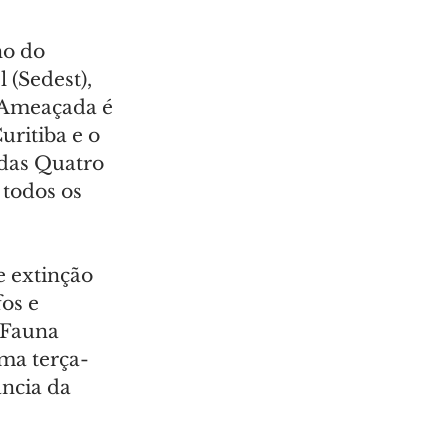
o do 
(Sedest), 
a Ameaçada é 
ritiba e o 
 das Quatro 
 todos os 
 extinção 
os e 
 Fauna 
ma terça-
ância da 