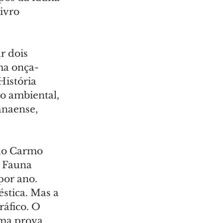
ivro 
r dois 
ma onça-
istória 
o ambiental, 
anaense, 
 do Carmo 
 Fauna 
por ano. 
stica. Mas a 
áfico. O 
uma prova 