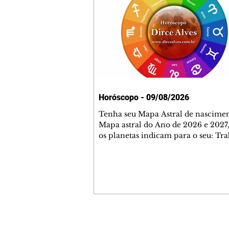
Horóscopo - 09/08/2026
Tenha seu Mapa Astral de nascimen
Mapa astral do Ano de 2026 e 2027,
os planetas indicam para o seu: Tra
Amor, Dinheiro, Saúde e Família. E
com 35 páginas. Adquira já através 
loja virtual ou na loja física: rua E
Perneta 30 – loja 21 – galeria Ceza
– centro – Curitiba. Você pode ped
também através do nosso Whatsapp
receber seu livro virtual: (41) 99719
Escute o programa Bom Dia Astral 
Contato comercial