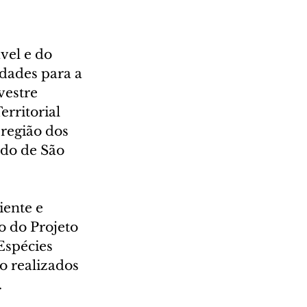
vel e do 
idades para a 
vestre 
rritorial 
região dos 
do de São 
ente e 
o do Projeto 
Espécies 
 realizados 
.