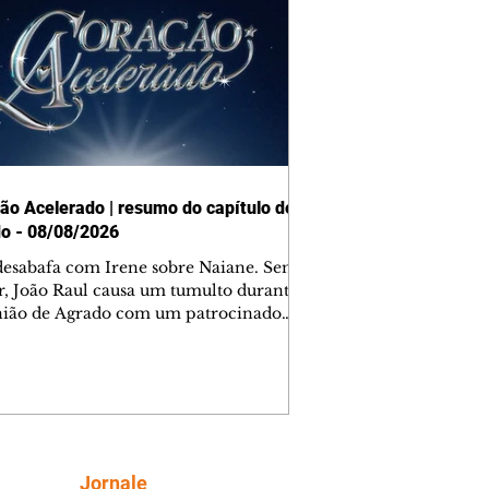
ão Acelerado | resumo do capítulo de
o - 08/08/2026
desabafa com Irene sobre Naiane. Sem
r, João Raul causa um tumulto durante
nião de Agrado com um patrocinador.
orienta Osmar a seguir Cinara, que
be a movimentação e alerta Ronei.
res confronta Cinara sobre a
imação com Ronei. Eduarda pensa
dir a Valéria para ficar com Sol. Gael
e terminar com Naiane. João Raul
ta para Agrado que não está
Siga
Jornale