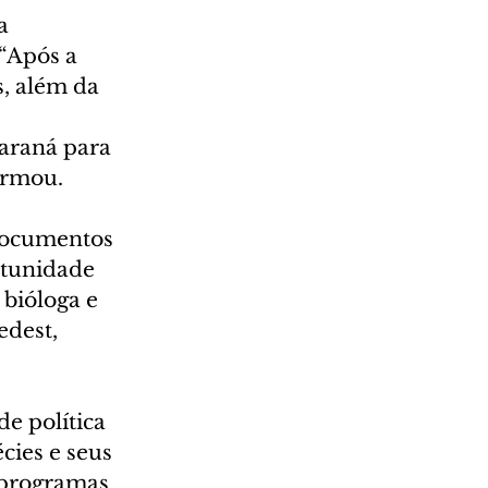
a 
 “Após a 
, além da 
 
araná para 
firmou.
documentos 
rtunidade 
 bióloga e 
dest, 
e política 
cies e seus 
 programas 