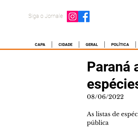
Siga o Jornale
CAPA
CIDADE
GERAL
POLÍTICA
Paraná a
espécie
08/06/2022
As listas de espé
pública