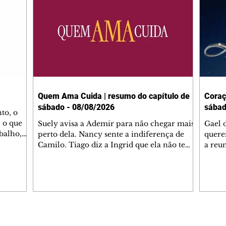
Quem Ama Cuida | resumo do capítulo de
Coraç
sábado - 08/08/2026
sábad
to, o
 o que
Suely avisa a Ademir para não chegar mais
Gael 
balho,
perto dela. Nancy sente a indiferença de
quere
studo
Camilo. Tiago diz a Ingrid que ela não tem
a reu
da nossa
competência para presidir a joalheria.
Zilá 
miliano
André conta a Pedro que a associação de
perce
r Franco
advogados expulsou Ademir. Laurentino
Palha
ir
contrata Adriana para servir no
aprox
 e
restaurante. Adriana vê Pedro e Bruna no
em pe
-0645.
restaurante. Bruna provoca Adriana. Dora
decid
através
pede ajuda a André para marcar um
inven
Editorias
Editais Certificados