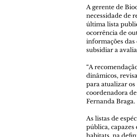
A gerente de Biod
necessidade de rev
última lista pub
ocorrência de ou
informações das 
subsidiar a avali
“A recomendação 
dinâmicos, revis
para atualizar os
coordenadora de 
Fernanda Braga.
As listas de espé
pública, capazes 
habitats, na def