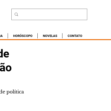
RA
HORÓSCOPO
NOVELAS
CONTATO
de
ção
e política 