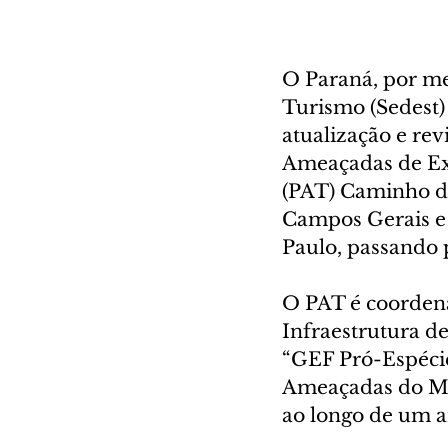
O Paraná, por me
Turismo (Sedest) 
atualização e rev
Ameaçadas de Exti
(PAT) Caminho da
Campos Gerais e 
Paulo, passando p
O PAT é coordena
Infraestrutura d
“GEF Pró-Espécie
Ameaçadas do Min
ao longo de um a