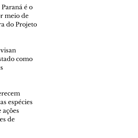
 Paraná é o 
r meio de 
a do Projeto 
visan 
Estado como 
s 
merecem 
as espécies 
 ações 
es de 