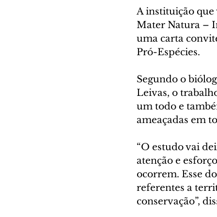
A instituição que
Mater Natura – I
uma carta convit
Pró-Espécies.
Segundo o biólog
Leivas, o trabal
um todo e também
ameaçadas em tod
“O estudo vai de
atenção e esforç
ocorrem. Esse do
referentes a terr
conservação”, dis