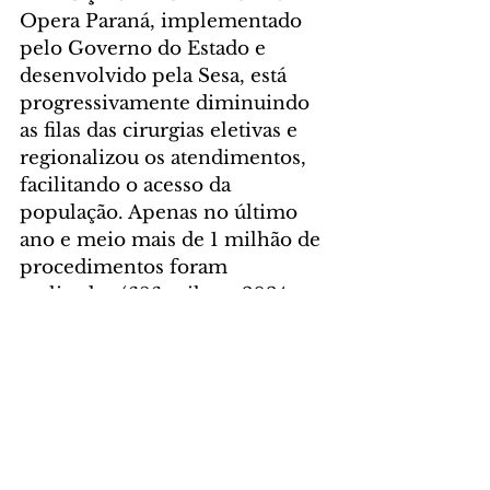
Opera Paraná, implementado 
pelo Governo do Estado e 
desenvolvido pela Sesa, está 
progressivamente diminuindo 
as filas das cirurgias eletivas e 
regionalizou os atendimentos, 
facilitando o acesso da 
população. Apenas no último 
ano e meio mais de 1 milhão de 
procedimentos foram 
realizados (686 mil em 2024 e 
370 mil no primeiro semestre 
de 2025).
“A ampliação das ações do 
Opera Paraná tem acelerado de 
forma consistente a redução das 
filas por cirurgias eletivas. As 