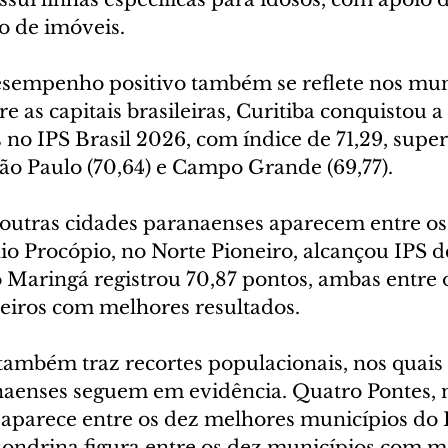
o de imóveis.
empenho positivo também se reflete nos muni
e as capitais brasileiras, Curitiba conquistou 
 no IPS Brasil 2026, com índice de 71,29, supe
 São Paulo (70,64) e Campo Grande (69,77).
 outras cidades paranaenses aparecem entre os
io Procópio, no Norte Pioneiro, alcançou IPS de
 Maringá registrou 70,87 pontos, ambas entre 
leiros com melhores resultados.
ambém traz recortes populacionais, nos quais 
aenses seguem em evidência. Quatro Pontes, n
 aparece entre os dez melhores municípios do B
 Londrina figura entre os dez municípios com m