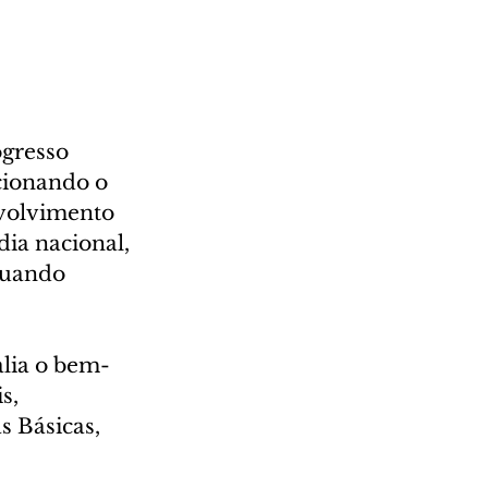
gresso 
icionando o 
volvimento 
ia nacional, 
quando 
alia o bem-
s, 
 Básicas, 