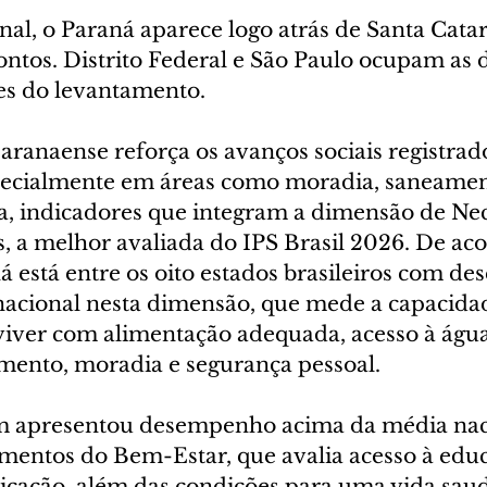
al, o Paraná aparece logo atrás de Santa Catar
ontos. Distrito Federal e São Paulo ocupam as 
es do levantamento.
anaense reforça os avanços sociais registrado
pecialmente em áreas como moradia, saneament
a, indicadores que integram a dimensão de Ne
 a melhor avaliada do IPS Brasil 2026. De ac
ná está entre os oito estados brasileiros com 
acional nesta dimensão, que mede a capacida
iver com alimentação adequada, acesso à água
mento, moradia e segurança pessoal.
 apresentou desempenho acima da média naci
ntos do Bem-Estar, que avalia acesso à educa
icação, além das condições para uma vida saud