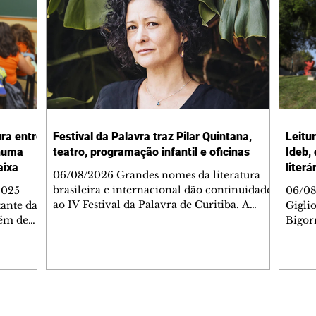
ura entre
Festival da Palavra traz Pilar Quintana,
Leitu
nhuma
teatro, programação infantil e oficinas
Ideb,
aixa
literá
06/08/2026 Grandes nomes da literatura
brasileira e internacional dão continuidade
2025
06/08
ao IV Festival da Palavra de Curitiba. A
ante da
Gigli
programação gratuita para a sexta-feira
lém de
Bigorr
(7/8) inclui oficinas, bate-papos, peças de
apitais
biblio
teatro, exposições e mesas-redondas. Um
ao 5º), a
quint
dos destaques é a participação da escritora
enho
proce
colombiana Pilar Quintana, que estará no
.
depoi
teatro do Memorial de Curitiba, às 20h.
dos do
probl
Confira AQUI a agenda completa da sexta.
tra que
impor
Editorias
Editais Certificados