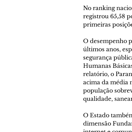
No ranking nacion
registrou 65,58 p
primeiras posiçõ
O desempenho par
últimos anos, es
segurança públic
Humanas Básicas,
relatório, o Para
acima da média n
população sobrev
qualidade, sanea
O Estado também
dimensão Fundame
internet e comun