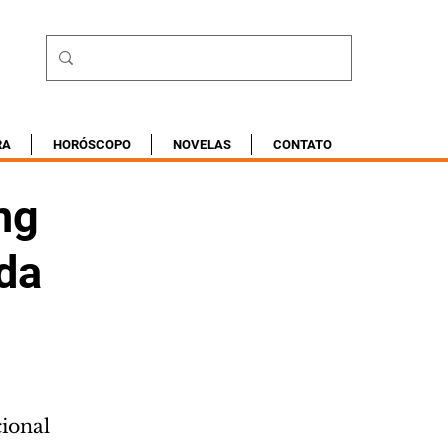
RA
HORÓSCOPO
NOVELAS
CONTATO
ng
da
ional