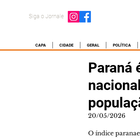
Siga o Jornale
CAPA
CIDADE
GERAL
POLÍTICA
Paraná é
naciona
populaç
20/05/2026
O índice paranae