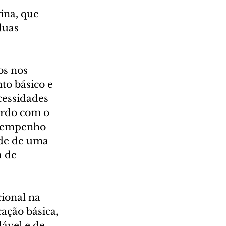
ina, que 
duas 
s nos 
o básico e 
cessidades 
ordo com o 
desempenho 
de de uma 
 de 
onal na 
ção básica, 
ável e de 