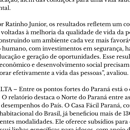
tal.
r Ratinho Junior, os resultados refletem um co
s voltadas à melhoria da qualidade de vida da p
nstruindo um ambiente cada vez mais favoráv
 humano, com investimentos em segurança, ha
educação e geração de oportunidades. Esse resu
econômico e desenvolvimento social precisam
rar efetivamente a vida das pessoas”, avaliou.
 – Entre os pontos fortes do Paraná está o
 O relatório destaca o Norte do Paraná entre as
desempenhos do País. O Casa Fácil Paraná, co
bitacional do Brasil, já beneficiou mais de 13
entes modalidades. Ele oferece subsídios para 
ssui linhas específicas para idosos, com apoio 