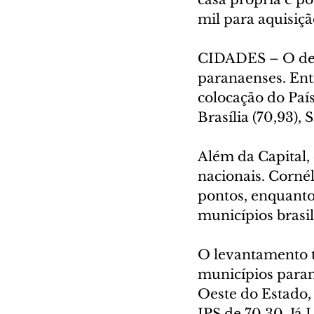
mil para aquisiçã
CIDADES – O des
paranaenses. Entr
colocação do País
Brasília (70,93),
Além da Capital,
nacionais. Cornél
pontos, enquanto
municípios brasi
O levantamento t
municípios paran
Oeste do Estado,
IPS de 70,30. Já