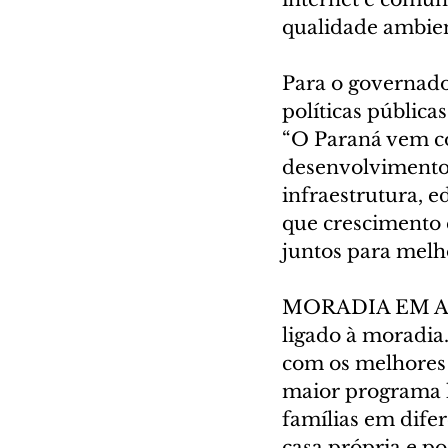
qualidade ambien
Para o governado
políticas pública
“O Paraná vem co
desenvolvimento
infraestrutura, 
que crescimento 
juntos para melho
MORADIA EM ALTA
ligado à moradia.
com os melhores 
maior programa ha
famílias em difer
casa própria e po