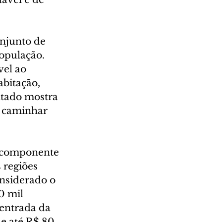
njunto de 
opulação. 
el ao 
bitação, 
ltado mostra 
 caminhar 
 componente 
 regiões 
nsiderado o 
0 mil 
entrada da 
de até R$ 80 