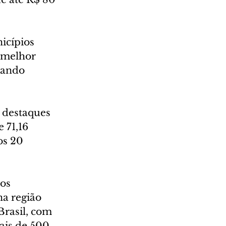
cípios 
a melhor 
rando 
 destaques 
 71,16 
os 20 
os 
a região 
rasil, com 
ais de 500 