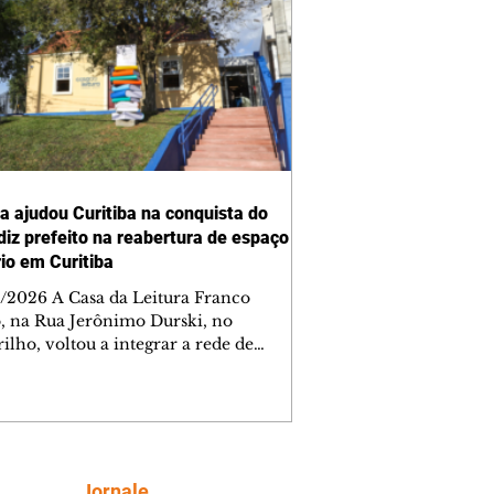
ra ajudou Curitiba na conquista do
 diz prefeito na reabertura de espaço
rio em Curitiba
/2026 A Casa da Leitura Franco
o, na Rua Jerônimo Durski, no
ilho, voltou a integrar a rede de
tecas de bairros de Curitiba nesta
a-feira (6/8), após passar por amplo
sso de restauro e ampliação. Reaberto
s de mais de 15 anos fechado por
emas estruturais, o local é um
tante reforço na política de incentivo
Siga
Jornale