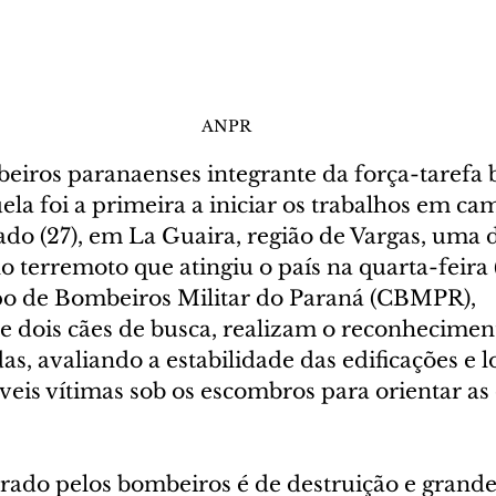
ANPR
iros paranaenses integrante da força-tarefa b
la foi a primeira a iniciar os trabalhos em ca
do (27), em La Guaira, região de Vargas, uma d
o terremoto que atingiu o país na quarta-feira (
po de Bombeiros Militar do Paraná (CBMPR), 
dois cães de busca, realizam o reconheciment
das, avaliando a estabilidade das edificações e l
veis vítimas sob os escombros para orientar as
rado pelos bombeiros é de destruição e grand