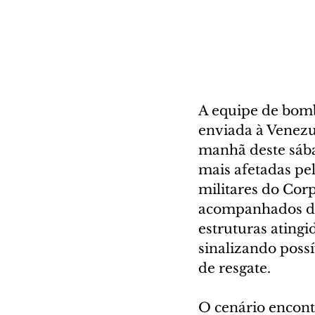
A equipe de bombe
enviada à Venezue
manhã deste sába
mais afetadas pel
militares do Cor
acompanhados de 
estruturas atingi
sinalizando possí
de resgate.
O cenário encont