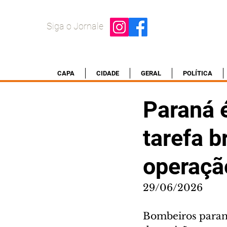
Siga o Jornale
CAPA
CIDADE
GERAL
POLÍTICA
Paraná é
tarefa b
operaçã
29/06/2026
Bombeiros parana