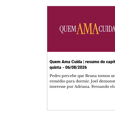
Quem Ama Cuida | resumo do capít
quinta - 06/08/2026
Pedro percebe que Bruna tomou u
remédio para dormir. Joel demonst
interesse por Adriana. Fernando el
Mau. Bia não gosta quando Brigitte 
se sentam à mesa com ela e César,
atrapalhando o jantar romântico do
Bruna se aproveita da preocupação
Pedro com sua saúde para manter 