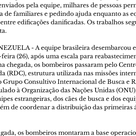
enviados pela equipe, milhares de pessoas pe
a de familiares e pedindo ajuda enquanto as e
entre edificações danificadas. Os trabalhos se
ta.
ZUELA - A equipe brasileira desembarcou e
-feira (26), após uma escala para reabastecim
 na chegada, os bombeiros passaram pelo Centr
a (RDC), estrutura utilizada nas missões inter
 Grupo Consultivo Internacional de Busca e R
lado à Organização das Nações Unidas (ONU), 
uipes estrangeiras, dos cães de busca e dos eq
lém de coordenar a distribuição das primeiras 
gada, os bombeiros montaram a base operacion