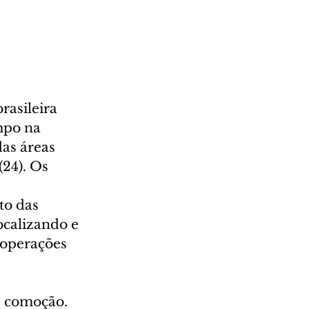
rasileira 
mpo na 
as áreas 
24). Os 
o das 
ocalizando e 
 operações 
e comoção. 