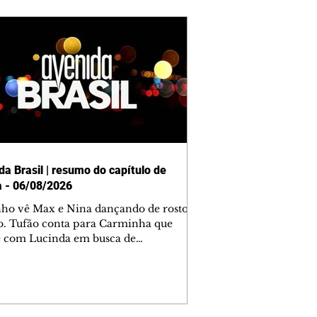
da Brasil | resumo do capítulo de
a - 06/08/2026
nho vê Max e Nina dançando de rosto
o. Tufão conta para Carminha que
e com Lucinda em busca de
mações sobre Rita. Nina despista Max
cura Jorginho, mas não o encontra.
se muda para a casa de Jorginho.
isa pensa em reconquistar Silas.
nes diz a Roni e Leandro que o