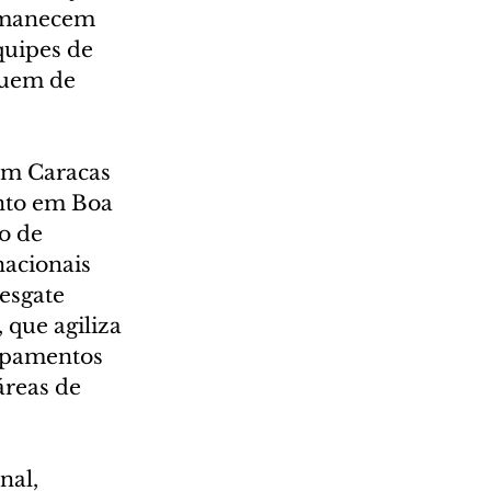
rmanecem 
quipes de 
guem de 
m Caracas 
ento em Boa 
o de 
nacionais 
esgate 
que agiliza 
uipamentos 
áreas de 
al, 