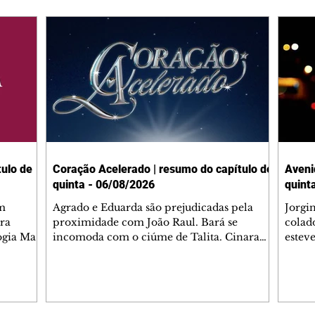
ulo de
Coração Acelerado | resumo do capítulo de
Aveni
quinta - 06/08/2026
quint
m
Agrado e Eduarda são prejudicadas pela
Jorgi
ra
proximidade com João Raul. Bará se
colad
ogia Mau
incomoda com o ciúme de Talita. Cinara
estev
e Rafael
desabafa com Ronei e decide passar uns
infor
dias na casa de Palhares. Agrado pede para
e pro
 casal.
ter uma conversa com Eduarda. Janete
Iran 
 de
confronta Zilá, que garante à irmã que não
Monal
o marido
conhece Verônica. Ronei reconhece uma
Dióge