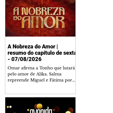
A Nobreza do Amor |
resumo do capítulo de sexta
- 07/08/2026
Omar afirma a Tonho que lutará
pelo amor de Alika. Salma
repreende Miguel e Fátima por
terem sido rudes com Omar.
Maria Helena aconselha Manoel
sobre seu namoro com Ana
Maria. Pressionado, Bakari revela
a Jendal que Chinua esteve em